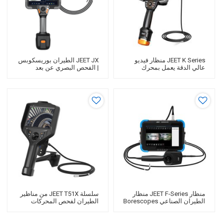
JEET K Series منظار فيديو
JEET JX الطيران بوريسكوبس
عالي الدقة يعمل بمحرك
| الفحص البصري عن بعد
Borescope
منظار JEET F-Series منظار
سلسلة JEET T51X من مناظير
الطيران الصناعي Borescopes
الطيران لفحص المحركات
لفحص المحركات الهوائية
الهوائية