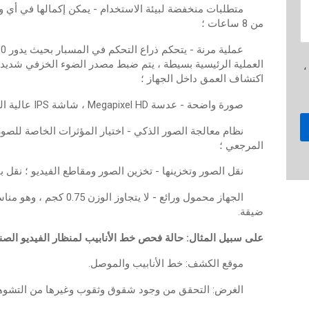
متطلبات منخفضة لبيئة الاستخدام - يمكن إكمالها في أي 
من 8 ساعات ؛
.png / .gif / .doc / .xls / .pdf ،
اكتشاف العمق داخل الجهاز ؛
صورة واضحة - عدسة Megapixel HD ، شاشة IPS عالية الدقة للعرض الكامل ؛
نظام معالجة الصور الذكي - اختيار المؤثرات الخاصة للصو
المرجعي ؛
نقل الصور وتخزينها - تخزين الصور ومقاطع الفيديو ؛ نقل بيانات HDMI ؛ نقل متزامن عبر الإنترنت ع
الجهاز محمول ورائع - ل
ضيقة.
على سبيل المثال: حالة فحص خط الأنابيب لمنظار الفيديو الصناعي hen JEET
موقع الكشف: خط الأنابيب والموصل.
الغرض: التحقق من وجود شقوق وثقوب وغيرها من التشوهات