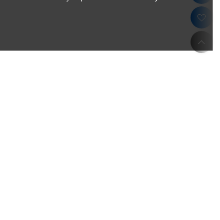
ما JEET الحاضر
م
منظار ميغا بيكسلز
منظار فيديو 6 مم
بي
منظار مرئي لعصا التحكم
منظار الشرطة
ال
منظار قياس ثلاثي الأبعاد
منظار الضوء فوق البنفسجي
عرض المزيد