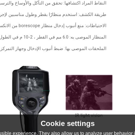
النقاط المراد اكتشافها: تحقق من التآكل والأوساخ والترسب
طريقة الكشف: استخدم منظارًا بقطر وطول مناسبين لإجراء
الاحتياطات: منع أنبوب إدخال منظار borescope من الانكسار بواسطة الأجسام الغريبة.
المنظار الموصى به: 6.0 مم في القطر ، 2-10 م في الطول ، 5.1 بوصة المضيف.
الملحقات الموصى بها: ضبط أنبوب الإدخال وجهاز التمركز.
Cookie settings
sible experience. They also allow us to analyze user behavior in