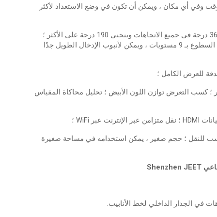
وقت وفي أي مكان ، ويمكن أن تكون في وضع الاستعداد لأكثر
عملية مرنة - يتحكم ذراع التحكم في المسبار بحيث يدور 360 درجة في جميع الاتجاهات وينحني 190 درجة على الأكثر ؛
العملية الرئيسية بسيطة ، يتم ضبط مصدر الضوء الخزفي شديد السطوع بـ 9 مستويات ، ويمكن لأنبوب الإدخال الطويل جدًا
ر ؛ كسب التعرض توازن اللون الأبيض ؛ تحليل محاكاة المقياس
بر WiFi ؛
ا يتجاوز الوزن 0.75 كجم ، وهو مناسب للنقل ؛ حجم صغير ، يمكن استخدامه في مساحة صغيرة
Shenz
 في الجدار الداخلي لخط الأنابيب.