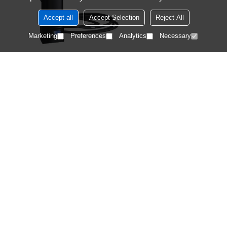
Accept all
Accept Selection
Reject All
Marketing
Preferences
Analytics
Necessary
لاحة
فئات
ت
معلومات عنا
منتجات
حل
أخبار
مناظير الفيديو الصناعية
تعليمات
اتصل بنا
الطيران بوريسكوبس
قياس المناظير
مناظير فيديو أمن الشرطة
مناظير الفيديو للسيارات
مناظير مخصصة