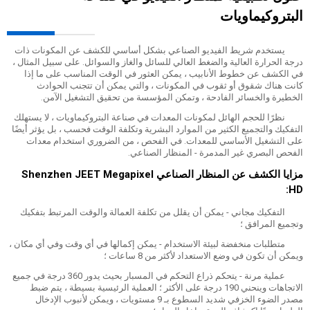
البتروكيماويات
يستخدم شريط الفيديو الصناعي بشكل أساسي للكشف عن المكونات ذات
درجة الحرارة العالية والضغط العالي للسائل والغاز والسوائل. على سبيل المثال ،
في الكشف عن خطوط الأنابيب ، يمكن العثور في الوقت المناسب على ما إذا
كانت هناك شقوق أو ثقوب في المكونات ، والتي يمكن أن تتجنب الحوادث
الخطيرة والخسائر الفادحة ، وتمكن المؤسسة من تحقيق التشغيل الآمن.
نظرًا للحجم الهائل لمكونات المعدات في صناعة البتروكيماويات ، لا يستهلك
التفكيك والتجميع الكثير من الموارد البشرية وتكلفة الوقت فحسب ، بل يؤثر أيضًا
على التشغيل الأساسي للمعدات. في الفحص ، من الضروري استخدام معدات
الفحص البصري غير المدمرة - المنظار الصناعي.
مزايا الكشف عن المنظار الصناعي Shenzhen JEET Megapixel
HD:
التفكيك مجاني - يمكن أن يقلل من تكلفة العمالة والوقت المرتبط بتفكيك
وتجميع المرافق ؛
متطلبات منخفضة لبيئة الاستخدام - يمكن إكمالها في أي وقت وفي أي مكان ،
ويمكن أن تكون في وضع الاستعداد لأكثر من 8 ساعات ؛
عملية مرنة - يتحكم ذراع التحكم في المسبار بحيث يدور 360 درجة في جميع
الاتجاهات وينحني 190 درجة على الأكثر ؛ العملية الرئيسية بسيطة ، يتم ضبط
مصدر الضوء الخزفي شديد السطوع بـ 9 مستويات ، ويمكن لأنبوب الإدخال