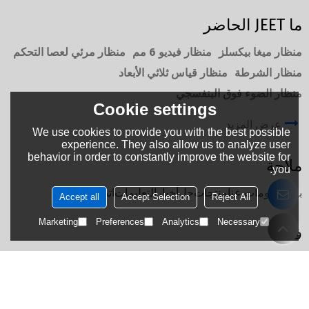
ما JEET الحاضر
منظار ميغا بيكسلز
منظار فيديو 6 مم
منظار مرئي لعصا التحكم
منظار الشرطة
منظار قياس ثلاثي الأبعاد
منظار الضوء فوق البنفسجي
Cookie settings
عرض المزيد
We use cookies to provide you with the best possible
experience. They also allow us to analyze user
behavior in order to constantly improve the website for
ملاحة
you.
بيت
معلومات عنا
منتجات
حل
أخبار
التعليمات
اتصل بنا
Accept all
Accept Selection
Reject All
Marketing
Preferences
Analytics
Necessary
فئات
مناظير الفيديو الصناعية
الطيران بوريسكوبس
قياس المناظير