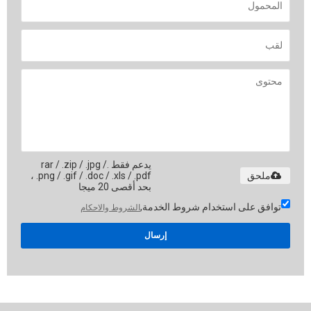
يدعم فقط .rar / .zip / .jpg /
ملحق
.png / .gif / .doc / .xls / .pdf ،
بحد أقصى 20 ميجا
توافق على استخدام شروط الخدمة,
الشروط والاحكام
إرسال