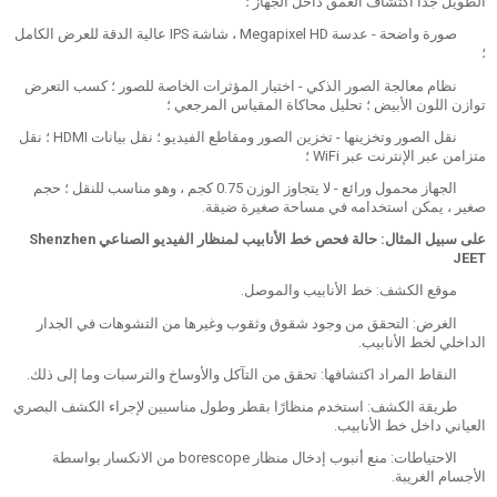
الطويل جدًا اكتشاف العمق داخل الجهاز ؛
صورة واضحة - عدسة Megapixel HD ، شاشة IPS عالية الدقة للعرض الكامل
؛
نظام معالجة الصور الذكي - اختيار المؤثرات الخاصة للصور ؛ كسب التعرض
توازن اللون الأبيض ؛ تحليل محاكاة المقياس المرجعي ؛
نقل الصور وتخزينها - تخزين الصور ومقاطع الفيديو ؛ نقل بيانات HDMI ؛ نقل
متزامن عبر الإنترنت عبر WiFi ؛
الجهاز محمول ورائع - لا يتجاوز الوزن 0.75 كجم ، وهو مناسب للنقل ؛ حجم
صغير ، يمكن استخدامه في مساحة صغيرة ضيقة.
على سبيل المثال: حالة فحص خط الأنابيب لمنظار الفيديو الصناعي Shenzhen
JEET
موقع الكشف: خط الأنابيب والموصل.
الغرض: التحقق من وجود شقوق وثقوب وغيرها من التشوهات في الجدار
الداخلي لخط الأنابيب.
النقاط المراد اكتشافها: تحقق من التآكل والأوساخ والترسبات وما إلى ذلك.
طريقة الكشف: استخدم منظارًا بقطر وطول مناسبين لإجراء الكشف البصري
العياني داخل خط الأنابيب.
الاحتياطات: منع أنبوب إدخال منظار borescope من الانكسار بواسطة
الأجسام الغريبة.