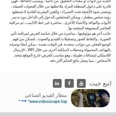
العديد من أدوات أو معدات التحقيق. من ناحية ، وبسبب إخفاءها ، فهي
قادرة على دخول المنطقة المراد ملاحظتها من خلال الفجوات الضيقة ،
ومصدر ضوء الأشعة تحت الحمراء ، والعين البشرية العادية لا تستطيع
رؤية شخص يتطفل ، ويمكن للمحققين الدخول إلى الداخل دون تدمير
الأبواب والنوافذ والأشياء الأخرى ، مباشرة عبر خط الأنابيب ، ثم مراقبة
العناصر المشبوهة المشتبه بها.
جانب آخر هو موثوقيتها ، مباشرة من خلال شاشة العرض لمراقبة تأثير
الصورة ، والتقاط الصور وتسجيلات الفيديو والصوت ، لتتمكن من فهم
الوضع الفعلي من جوانب متعددة. في الوقت نفسه ، يمكن أيضًا توصيله
بالهواتف المحمولة ومحطات لاسلكية أخرى من خلال WIFI ، الإرسال
اللاسلكي لمسافات طويلة ، وهو مناسب للعرض خارج الموقع متعدد
الأشخاص ، مما يجعل نتائج الحكم أكثر دقة.
اتبع جيت
منظار الفيديو الصناعي
"www.videoscope.top"