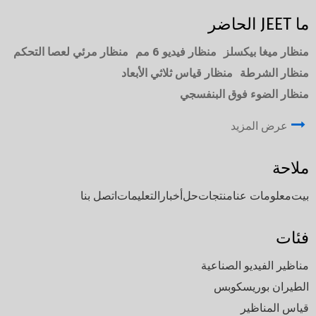
ما JEET الحاضر
منظار ميغا بيكسلز
منظار فيديو 6 مم
منظار مرئي لعصا التحكم
منظار الشرطة
منظار قياس ثلاثي الأبعاد
منظار الضوء فوق البنفسجي
عرض المزيد
ملاحة
بيت
معلومات عنا
منتجات
حل
أخبار
التعليمات
اتصل بنا
فئات
مناظير الفيديو الصناعية
الطيران بوريسكوبس
قياس المناظير