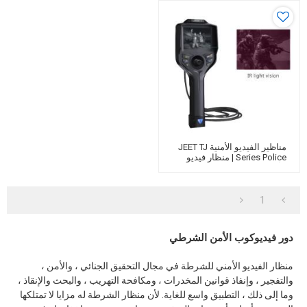
مناظير الفيديو الأمنية JEET TJ
Series Police | منظار فيديو
الأشعة تحت الحمراء | الفحص
البصري عن بعد Borescope
1
دور فيديوكوب الأمن الشرطي
منظار الفيديو الأمني للشرطة في مجال التحقيق الجنائي ، والأمن ،
والتفجير ، وإنفاذ قوانين المخدرات ، ومكافحة التهريب ، والبحث والإنقاذ ،
وما إلى ذلك ، التطبيق واسع للغاية. لأن منظار الشرطة له مزايا لا تمتلكها