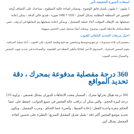
استعادة الصورة الحقيقية
تأثير
2 مليون / 1 مليون بكسل فائق الوضوح ، ومصادر إضاءة عالية السطوع ، تساعدك على اكتشاف أوجه
القصور في المنطقة المظلمة بشكل أفضل ؛ 1920 * 1080 صورة / فيديو عالي الدقة ، يمكن إعادة
تسجيلها بعد الإيقاف المؤقت أثناء عملية التسجيل ، ويمكن إعادة تسجيلها
يتم التقاطها في أي وقت ، ليس
فقط
ذ
يمكنك ملاحظة العيوب بوضوح ، ويمكنه أيضًا تسجيل عيوب الفحص بسهولة.
اختيار مربعات التحديد التلقائي للعيوب
د
مقسم إلى ثلاثة مستويات: مرتفع ومتوسط ومنخفض. بعد فتح وظيفة التعرف على العيوب ، أثناء عملية المراقبة ،
يقوم المجس المتحرك ، الصندوق الأحمر تلقائيًا بتأطير النقطة غير الطبيعية ، والمساعدة في تحديد عيوب الفحص
، والسماح بتجنب العيوب.
360 درجة مفصلية مدفوعة بمحرك ، دقة
تحديد المواقع
360 درجة هيكل يحركها محرك ، المسبار متعدد الاتجاهات للدوران بشكل تعسفي ، بزاوية 210
درجة كبيرة الحجم ، والتي يمكن أن تراقب حالة الفحص في جميع الجوانب. اضغط على عصا
التحكم بنقرة واحدة للقفل / إعادة الضبط ، وأضيء عصا التحكم ، وجرب المفصل ، ويكون
تحديد موضع المجس أكثر دقة ؛ يعمل تعديل المفصل السريع / البطيء على تحسين كفاءة
المفصل بشكل كبير.