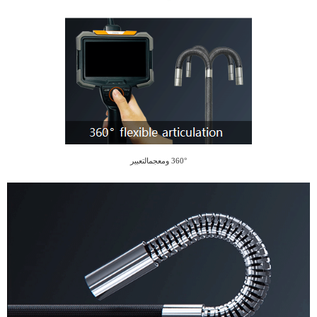
° و
360
معجم
التعبير