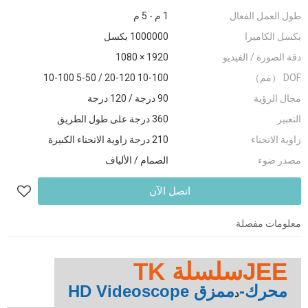
طول العمل الفعال
1 م - 5 م
بكسل الكاميرا
1000000 بكسل
دقة الصورة / الفيديو
1920 × 1080
DOF （مم）
10-100 20-120 / 5-50 10-100
مجال الرؤية
90 درجة / 120 درجة
التعبير
360 درجة على طول الطريق
زاوية الانحناء
210 درجة زاوية الانحناء الكبيرة
مصدر ضوء
الصمام / الألياف
اتصل الآن
معلومات مفصلة
JEE
سلسلة TK
محرك-
ممزق HD Videoscope
د