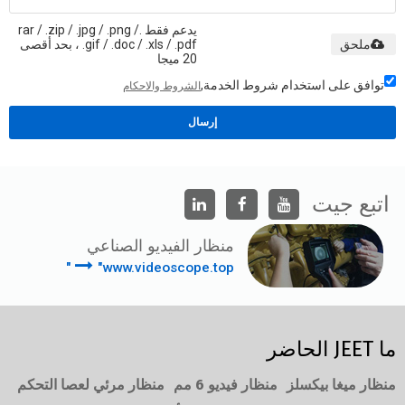
يدعم فقط .rar / .zip / .jpg / .png /
ملحق
.gif / .doc / .xls / .pdf ، بحد أقصى
20 ميجا
توافق على استخدام شروط الخدمة,
الشروط والاحكام
إرسال
اتبع جيت
منظار الفيديو الصناعي
"www.videoscope.top"
ما JEET الحاضر
منظار ميغا بيكسلز
منظار فيديو 6 مم
منظار مرئي لعصا التحكم