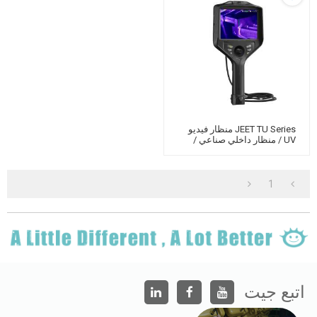
JEET TU Series منظار فيديو
UV / منظار داخلي صناعي /
منظار فيديو جويستيك
1
اتبع جيت