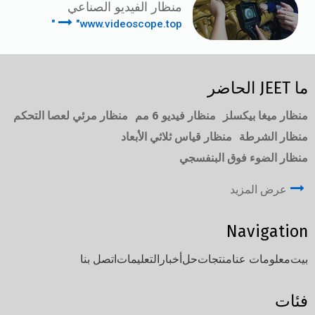
منظار الفيديو الصناعي
"www.videoscope.top"
ما JEET الحاضر
منظار ميغا بيكسلز
منظار فيديو 6 مم
منظار مرئي لعصا التحكم
منظار الشرطة
منظار قياس ثلاثي الأبعاد
منظار الضوء فوق البنفسجي
عرض المزيد
Navigation
بيت
معلومات عنا
منتجات
حل
أخبار
التعليمات
اتصل بنا
فئات