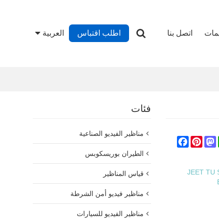
يمات
اتصل بنا
اطلب اقتباس
العربية
فئات
مناظير الفيديو الصناعية
Facebook
Pinterest
Mastodon
Whats
الطيران بوريسكوبس
JEET TU S
قياس المناظير
مناظير فيديو أمن الشرطة
مناظير الفيديو للسيارات