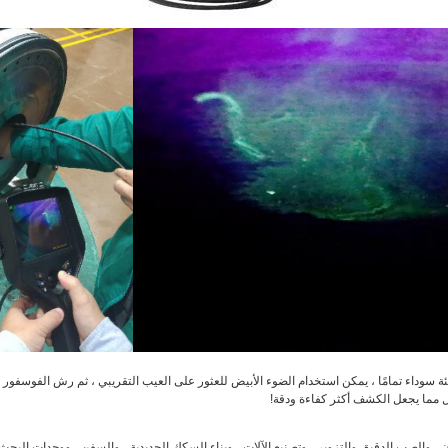
سوداء تمامًا ، يمكن استخدام الضوء الأبيض للعثور على العيب التقريبي ، ثم رش الفوسفور ،
ل مما يجعل الكشف أكثر كفاءة ودقة!
والصب الدقيق والتزوير ، وتصنيع الآلات ، وبناء السكك الحديدية ، والسفن ، ووحدات البحث 