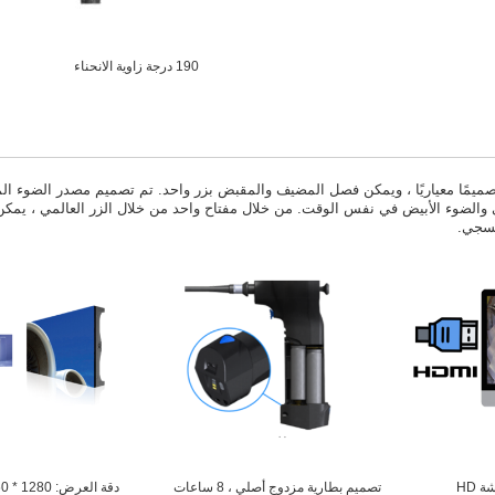
190 درجة زاوية الانحناء
مد منظار الفيديو الفلوري للأشعة فوق البنفسجية من سلسلة TU تصميمًا معياريًا ، ويمكن فصل المضيف والمقبض بزر واحد. تم تصميم مصدر 
 والضوء الأبيض في نفس الوقت. من خلال مفتاح واحد من خلال الزر العالمي ، يمك
فسجي.
يمكن إخراج الصورة إلى شاشة HD
تصميم بطارية مزدوج أصلي ، 8 ساعات