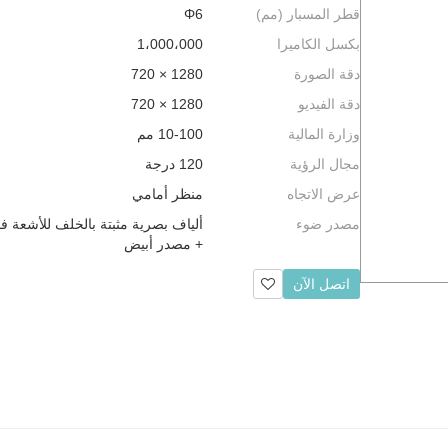
قطر المسبار (مم)
Φ6
بكسل الكاميرا
1،000،000
دقة الصورة
1280 × 720
دقة الفيديو
1280 × 720
وزارة المالية
10-100 مم
مجال الرؤية
120 درجة
عرض الاتجاه
منظر أمامي
مصدر ضوء
ألياف بصرية مثبتة بالخلف للأشعة ف
+ مصدر أبيض
اتصل الآن