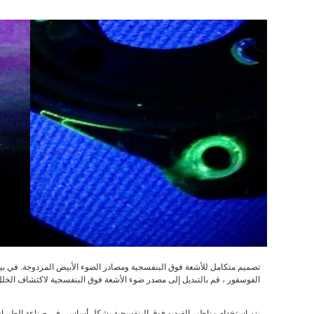
تصميم متكامل للأشعة فوق البنفسجية ومصادر الضوء الأبيض المزدوجة. في بيئة 
الفوسفور ، قم بالتبديل إلى مصدر ضوء الأشعة فوق البنفسجية لاكتشاف الخل
يتم استخدام مناظير الفيديو فوق البنفسجية بشكل أساسي في صناعة الطيران ، 