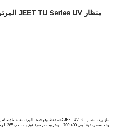
منظار JEET TU Series UV المرئي
وهما مصدر ضوء أبيض 400-700 نانومتر ومصدر ضوء فوق بنفسجي 365 نانومتر.