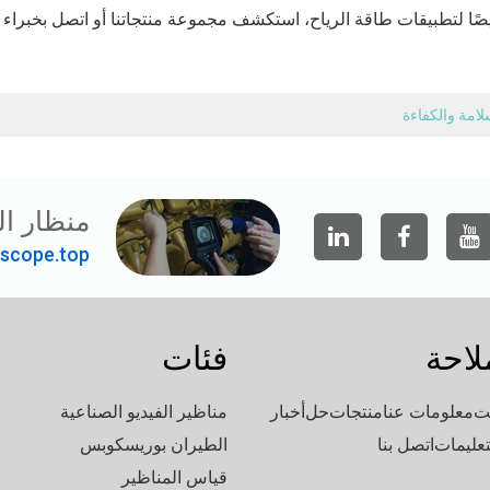
ًا لتطبيقات طاقة الرياح، استكشف مجموعة منتجاتنا أو اتصل بخبراء
امة والكفاءة
منظار ال
scope.top"
لاحة
فئات
ت
معلومات عنا
منتجات
حل
أخبار
مناظير الفيديو الصناعية
تعليمات
اتصل بنا
الطيران بوريسكوبس
قياس المناظير