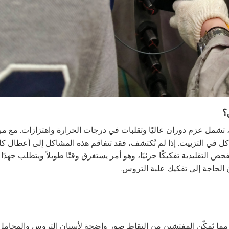
؟
تشمل عزم دوران عاليًا وتقلبات في درجات الحرارة واهتزازات. مع مر
ل في التزييت. إذا لم تُكتشف، فقد تتفاقم هذه المشاكل إلى أعطال كار
لتقليدية تفكيكًا جزئيًا، وهو أمر يستغرق وقتًا طويلاً ويتطلب جهدًا كب
ون الحاجة إلى تفكيك علبة التروس.
ميز المناظير الحديثة بكاميرات عالية الدقة وإضاءة LED، مما يُمكّن المفتشين من التقاط صور واضحة لأسنان التروس وا