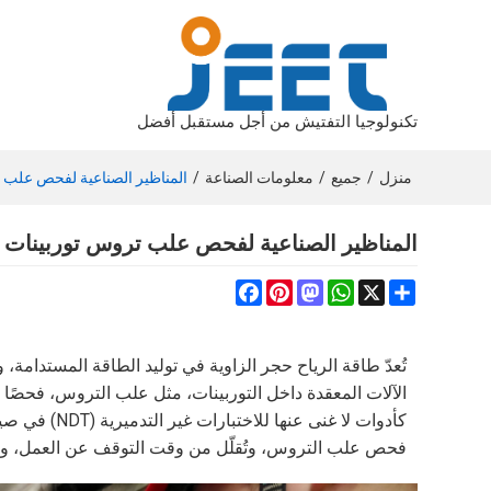
تكنولوجيا التفتيش من أجل مستقبل أفضل
منزل
/
جميع
/
معلومات الصناعة
/
المناظير الصناعية لفحص علب ت
المناظير الصناعية لفحص علب تروس توربينات ال
Facebook
Pinterest
Mastodon
WhatsApp
Share
X
تُعدّ طاقة الرياح حجر الزاوية في توليد الطاقة المستدامة، 
الآلات المعقدة داخل التوربينات، مثل علب التروس، فحصًا د
كأدوات لا غن
فحص علب التروس، وتُقلّل من وقت التوقف عن العمل، وتدع