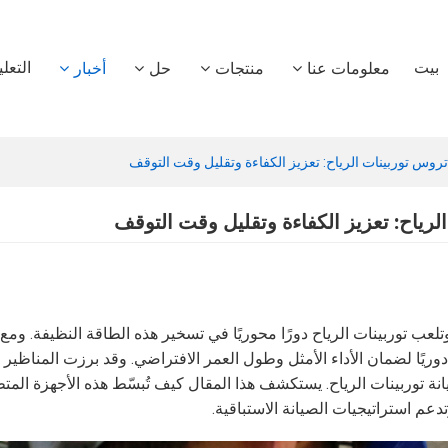
بيت
التعل
معلومات عنا
منتجات
حل
أخبار
روس توربينات الرياح: تعزيز الكفاءة وتقليل وقت التوقف
رياح: تعزيز الكفاءة وتقليل وقت التوقف
وتلعب توربينات الرياح دورًا محوريًا في تسخير هذه الطاقة النظيفة. وم
وريًا لضمان الأداء الأمثل وطول العمر الافتراضي. وقد برزت المناظير 
ى عنها للاختبارات غير التدميرية (NDT) في صيانة توربينات الرياح. يستكشف هذا المقال كيف تُبسّط هذه الأج
م استراتيجيات الصيانة الاستباقية.