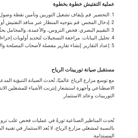
عملية التفتيش خطوة بخطوة
1. التحضير: قم بإيقاف تشغيل التوربين وتأمين نقطة وصول علبة التروس.
2. إدخال المجس: قم بتوجيه المنظار عبر منافذ التفتيش أو ممرات الزيت.
3. التقييم البصري: فحص التروس، والأعمدة، والمحامل بحثًا عن الشقوق، أو التآكل، أو التلوث.
4. تحليل البيانات: مراجعة التسجيلات لتحديد أولويات إجراءات الصيانة.
5. إعداد التقارير: إنشاء تقارير مفصلة لأصحاب المصلحة والامتثال للأنظمة.
مستقبل صيانة توربينات الرياح
مع توسع مزارع الرياح عالميًا، تُحدث الصيانة التنبؤية المدع
الاصطناعي وأجهزة استشعار إنترنت الأشياء للمشغلين الانتق
التوربينات وعائد الاستثمار.
تُحدث المناظير الصناعية ثورةً في عمليات فحص علب تروس 
بالنسبة لمشغلي مزارع الرياح، لا يُعد الاستثمار في تقنية 
المستدامة.