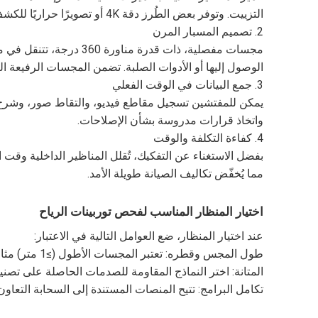
التزييت. وتوفر بعض الطُرز دقة 4K أو تصويرًا حراريًا للكشف عن ارتفاع درجة حرارة المكونات.
2. تصميم المسبار المرن
مجسات مفصلية، ذات قدرة
الوصول إليها أو الأدوات الصلبة. تضمن المجسات الرفيعة التي يصل سمكها إلى 3.8 مم الحد الأدنى م
3. جمع البيانات في الوقت الفعلي
يمكن للمفتشين تسجيل مقاطع فيديو، والتقاط صور، وشرح النت
واتخاذ قرارات مدروسة بشأن الإصلاحات.
4. كفاءة التكلفة والوقت
مما يُخفّض تكاليف الصيانة طويلة الأمد.
اختيار المنظار المناسب لفحص توربينات الرياح
عند اختيار المنظار، ضع العوامل التالية في الاعتبار:
طول المجس وقطره: تعتبر المجسات الأطول (≥1 متر) مثالية لتجويفات علبة التروس العميقة.
المتانة: اختر النماذج المقاومة للصدمات الحاصلة على تصنيف IP67 لتحمل بيئات التوربينات الق
تكامل البرامج: تتيح المنصات المستندة إلى السحابة التعا