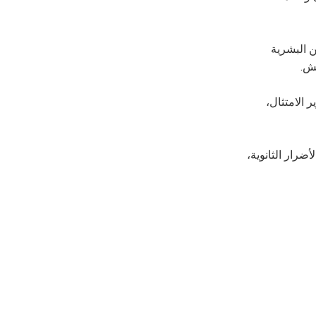
عين البشرية
 الامتثال،
 عن الأعطال يمنع الأضرار الثانوية،