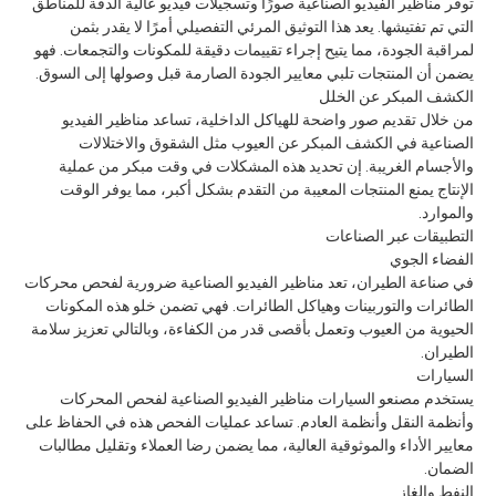
توفر مناظير الفيديو الصناعية صورًا وتسجيلات فيديو عالية الدقة للمناطق
التي تم تفتيشها. يعد هذا التوثيق المرئي التفصيلي أمرًا لا يقدر بثمن
لمراقبة الجودة، مما يتيح إجراء تقييمات دقيقة للمكونات والتجمعات. فهو
يضمن أن المنتجات تلبي معايير الجودة الصارمة قبل وصولها إلى السوق.
الكشف المبكر عن الخلل
من خلال تقديم صور واضحة للهياكل الداخلية، تساعد مناظير الفيديو
الصناعية في الكشف المبكر عن العيوب مثل الشقوق والاختلالات
والأجسام الغريبة. إن تحديد هذه المشكلات في وقت مبكر من عملية
الإنتاج يمنع المنتجات المعيبة من التقدم بشكل أكبر، مما يوفر الوقت
والموارد.
التطبيقات عبر الصناعات
الفضاء الجوي
في صناعة الطيران، تعد مناظير الفيديو الصناعية ضرورية لفحص محركات
الطائرات والتوربينات وهياكل الطائرات. فهي تضمن خلو هذه المكونات
الحيوية من العيوب وتعمل بأقصى قدر من الكفاءة، وبالتالي تعزيز سلامة
الطيران.
السيارات
يستخدم مصنعو السيارات مناظير الفيديو الصناعية لفحص المحركات
وأنظمة النقل وأنظمة العادم. تساعد عمليات الفحص هذه في الحفاظ على
معايير الأداء والموثوقية العالية، مما يضمن رضا العملاء وتقليل مطالبات
الضمان.
النفط والغاز