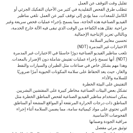
تقليل وقت التوقف عن العمل
تتطلب طرق الفحص التقليدية في كثير من الأحيان التفكيك الجزئي أو
الكامل للمعدات، مما يؤدي إلى توقف كبير عن العمل. تلغي مناظير
الفيديو الصناعية هذه الحاجة، مما يسمح بإجراء عمليات فحص سريعة وغير
جراحية. تقلل هذه الكفاءة من الوقت الذي تبقى فيه الآلة خارج الخدمة،
وبالتالي تعزيز الإنتاجية الإجمالية.
تحسين معايير السلامة
الاختبارات غير المدمرة (NDT)
تلعب مناظير الفيديو الصناعية دورًا حاسمًا في الاختبارات غير المدمرة
(NDT). أنها تسمح بإجراء عمليات تفتيش شاملة دون الإضرار بالمعدات.
وهذا مهم بشكل خاص في صناعات مثل الطيران والسيارات والنفط
والغاز، حيث يعد الحفاظ على سلامة المكونات الحيوية أمرًا ضروريًا
للسلامة والأداء.
التفتيش على البيئة الخطرة
تشكل بعض البيئات الصناعية مخاطر كبيرة على المفتشين البشريين.
يمكن استخدام مناظير الفيديو الصناعية لفحص المناطق الخطرة مثل
المناطق ذات درجات الحرارة المرتفعة أو المواقع المشعة أو المناطق
التي تحتوي على مواد كيميائية سامة، مما يضمن السلامة أثناء إجراء
الفحوصات الأساسية.
مراقبة الجودة وضمانها
توثيق مرئي مفصل