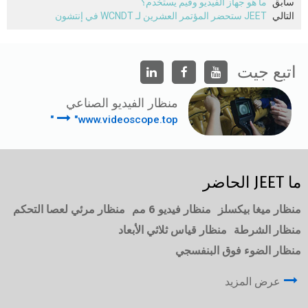
سابق
ما هو جهاز الفيديو وفيم يستخدم؟
التالي
JEET ستحضر المؤتمر العشرين لـ WCNDT في إنتشون
اتبع جيت
منظار الفيديو الصناعي
"www.videoscope.top"
ما JEET الحاضر
منظار ميغا بيكسلز
منظار فيديو 6 مم
منظار مرئي لعصا التحكم
منظار الشرطة
منظار قياس ثلاثي الأبعاد
منظار الضوء فوق البنفسجي
عرض المزيد