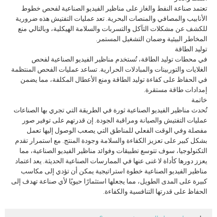
تعتمد صناعة النفط والغاز على مناظير الفيديو الصناعية لفحص خطوط
الأنابيب والمصافي والمنصات البحرية. تعد عمليات التفتيش هذه ضرورية
للكشف عن مشكلات التآكل والتسربات والسلامة الهيكلية، وبالتالي منع
المخاطر البيئية وضمان التشغيل المستمر.
توليد الطاقة
في محطات توليد الطاقة، تُستخدم مناظير الفيديو الصناعية لفحص
الغلايات والتوربينات والمبادلات الحرارية. تساعد عمليات الفحص المنتظمة
في الحفاظ على كفاءة توليد الطاقة ومنع الأعطال المكلفة، مما يضمن
إمدادات طاقة مستقرة.
خاتمة
تُحدث مناظير الفيديو الصناعية ثورة في الطريقة التي تجري بها الصناعات
عمليات التفتيش والصيانة ومراقبة الجودة. إن قدرتهم على توفير صور
مفصلة وفي الوقت الفعلي للمناطق التي يصعب الوصول إليها تعمل
بشكل كبير على تعزيز الكفاءة والسلامة وجودة المنتج. مع استمرار تقدم
التكنولوجيا، سوف تتوسع تطبيقات وفوائد مناظير الفيديو الصناعية، مما
يعزز دورها كأداة لا غنى عنها في الممارسات الصناعية الحديثة. يعد اعتماد
مناظير الفيديو الصناعية خطوة استراتيجية يمكن أن تؤدي إلى مكاسب
كبيرة على المدى الطويل، مما يجعلها استثمارًا حيويًا لأي صناعة تهدف إلى
الحفاظ على قدرتها التنافسية والكفاءة.