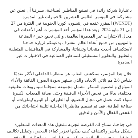
باعتبارنا شركة رائدة في تصنيع المناظير الصناعية، يشرفنا أن نعلن عن
مشاركتنا في المؤتمر العالمي العشرين للاختبارات غير المدمرة
(WCNDT) المقرر عقده في إنتشون، كوريا الجنوبية في الفترة من 27
إلى 31 مايو 2024. ويعد هذا المؤتمر أحد المؤتمرات أهم الأحداث في
مجال الاختبارات غير المدمرة العالمية، والتي تجمع خبراء الصناعة
والمهنيين من جميع أنحاء العالم. نتشرف بدعوتكم لزيارة جناحنا
لاستكشاف أحدث منتجاتنا وتقنياتنا، والمشاركة في المناقشات المتعلقة
بالتطبيق والتطوير المستقبلي للمناظير الصناعية في الاختبارات غير
المدمرة.
خلال هذا المؤتمر، سنكشف النقاب عن منظارنا الداخلي الأكثر تقدمًا
بقياس 2.8 مم ثلاثي الأبعاد، والذي يشتهر بجودة الصورة الفائقة والأداء
الموثوق والتصميم المبتكر. تشمل مجموعة منتجاتنا سيناريوهات تطبيقية
مختلفة، بدءًا من فحص الأجزاء الدقيقة وحتى صيانة المعدات الكبيرة.
سواء كنت تعمل في مجال التصنيع، أو الطيران، أو البتروكيماويات، أو
صناعة الطاقة، فقد تم تصميم مناظيرنا الداخلية لتلبية احتياجاتك من
الفحص الفعال والآمن والدقيق.
في جناحنا، ستتاح لك الفرصة لتجربة تشغيل هذه المعدات المتطورة
بشكل مباشر واكتشاف كيف يمكنها تعزيز كفاءة الفحص، وتقليل تكاليف
التشغيل، وتحسين السلامة. سيكون فريقنا الفني متواجدًا في الموقع