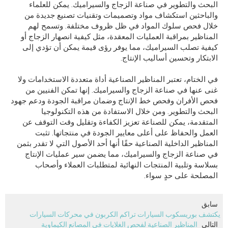
البحث والتطوير في صناعة الزجاج والسيراميك. يمكن للعلماء
والباحثين استكشاف مواد وتصميمات وتقنيات تصنيع جديدة من
خلال فحص سلوك المواد في ظل ظروف مختلفة. وتسمح لهم
المناظير بمراقبة العمليات المعقدة، مثل كيفية انصهار الزجاج أو
كيفية تصلب السيراميك، مما يوفر رؤى قيمة يمكن أن تؤدي إلى
الابتكار وتحسين أساليب الإنتاج.
في الختام، تعتبر المناظير الصناعية أداة متعددة الاستخدامات ولا
غنى عنها في صناعة الزجاج والسيراميك. إنها تمكن الفنيين من
فحص الأفران وفحص خط الإنتاج وضمان مراقبة الجودة ودعم جهود
البحث والتطوير. ومن خلال الاستفادة من هذه التكنولوجيا
المتقدمة، يمكن للصناعة تعزيز الكفاءة وتقليل وقت التوقف عن
العمل والحفاظ على أعلى معايير الجودة في منتجاتها. تثبت
المناظير الداخلية الصناعية حقًا أنها أحد الأصول التي لا تقدر بثمن
في صناعة الزجاج والسيراميك، مما يضمن سير عمليات الإنتاج
بسلاسة وتلبية المنتجات النهائية لمتطلبات العملاء وأصحاب
المصلحة على حدٍ سواء.
سابق
يكتشف بوريسكوب السيارات تراكم الكربون في محركات السيارات
التالي
المناظير الصناعية لفحص الغلايات في المصانع الكيماوية