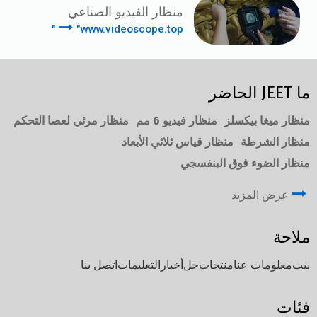
منظار الفيديو الصناعي
"www.videoscope.top"
ما JEET الحاضر
منظار ميغا بيكسلز
منظار فيديو 6 مم
منظار مرئي لعصا التحكم
منظار الشرطة
منظار قياس ثلاثي الأبعاد
منظار الضوء فوق البنفسجي
عرض المزيد
ملاحة
بيت
معلومات عنا
منتجات
حل
أخبار
التعليمات
اتصل بنا
فئات