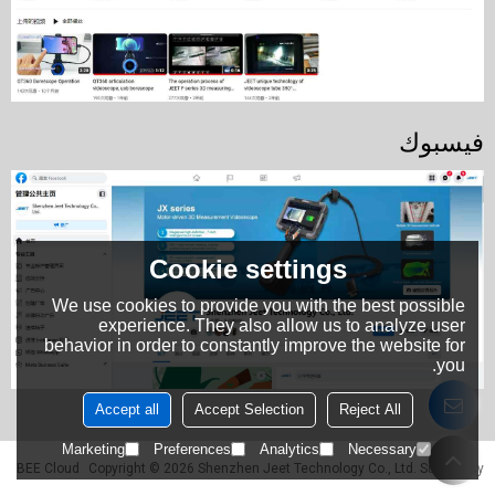
فيسبوك
Cookie settings
We use cookies to provide you with the best possible
experience. They also allow us to analyze user
behavior in order to constantly improve the website for
you.
Accept all
Accept Selection
Reject All
Marketing
Preferences
Analytics
Necessary
BEE Cloud
Copyright © 2026
Shenzhen Jeet Technology Co., Ltd.
Support By