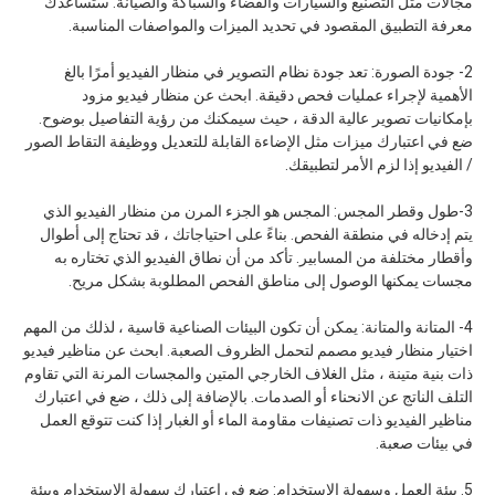
مجالات مثل التصنيع والسيارات والفضاء والسباكة والصيانة. ستساعدك
معرفة التطبيق المقصود في تحديد الميزات والمواصفات المناسبة.
2- جودة الصورة: تعد جودة نظام التصوير في منظار الفيديو أمرًا بالغ
الأهمية لإجراء عمليات فحص دقيقة. ابحث عن منظار فيديو مزود
بإمكانيات تصوير عالية الدقة ، حيث سيمكنك من رؤية التفاصيل بوضوح.
ضع في اعتبارك ميزات مثل الإضاءة القابلة للتعديل ووظيفة التقاط الصور
/ الفيديو إذا لزم الأمر لتطبيقك.
3-طول وقطر المجس: المجس هو الجزء المرن من منظار الفيديو الذي
يتم إدخاله في منطقة الفحص. بناءً على احتياجاتك ، قد تحتاج إلى أطوال
وأقطار مختلفة من المسابير. تأكد من أن نطاق الفيديو الذي تختاره به
مجسات يمكنها الوصول إلى مناطق الفحص المطلوبة بشكل مريح.
4- المتانة والمتانة: يمكن أن تكون البيئات الصناعية قاسية ، لذلك من المهم
اختيار منظار فيديو مصمم لتحمل الظروف الصعبة. ابحث عن مناظير فيديو
ذات بنية متينة ، مثل الغلاف الخارجي المتين والمجسات المرنة التي تقاوم
التلف الناتج عن الانحناء أو الصدمات. بالإضافة إلى ذلك ، ضع في اعتبارك
مناظير الفيديو ذات تصنيفات مقاومة الماء أو الغبار إذا كنت تتوقع العمل
في بيئات صعبة.
5. بيئة العمل وسهولة الاستخدام: ضع في اعتبارك سهولة الاستخدام وبيئة