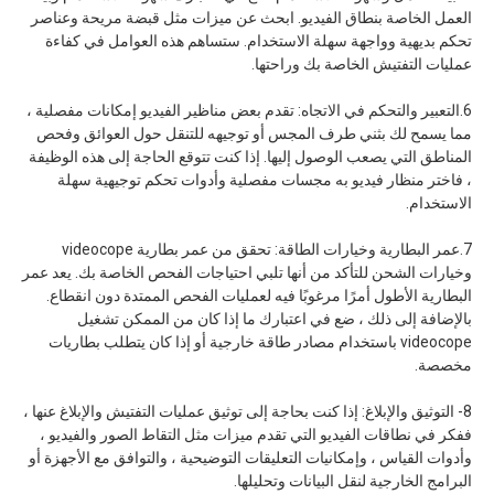
العمل الخاصة بنطاق الفيديو. ابحث عن ميزات مثل قبضة مريحة وعناصر
تحكم بديهية وواجهة سهلة الاستخدام. ستساهم هذه العوامل في كفاءة
عمليات التفتيش الخاصة بك وراحتها.
6.التعبير والتحكم في الاتجاه: تقدم بعض مناظير الفيديو إمكانات مفصلية ،
مما يسمح لك بثني طرف المجس أو توجيهه للتنقل حول العوائق وفحص
المناطق التي يصعب الوصول إليها. إذا كنت تتوقع الحاجة إلى هذه الوظيفة
، فاختر منظار فيديو به مجسات مفصلية وأدوات تحكم توجيهية سهلة
الاستخدام.
7.عمر البطارية وخيارات الطاقة: تحقق من عمر بطارية videocope
وخيارات الشحن للتأكد من أنها تلبي احتياجات الفحص الخاصة بك. يعد عمر
البطارية الأطول أمرًا مرغوبًا فيه لعمليات الفحص الممتدة دون انقطاع.
بالإضافة إلى ذلك ، ضع في اعتبارك ما إذا كان من الممكن تشغيل
videocope باستخدام مصادر طاقة خارجية أو إذا كان يتطلب بطاريات
مخصصة.
8- التوثيق والإبلاغ: إذا كنت بحاجة إلى توثيق عمليات التفتيش والإبلاغ عنها ،
ففكر في نطاقات الفيديو التي تقدم ميزات مثل التقاط الصور والفيديو ،
وأدوات القياس ، وإمكانيات التعليقات التوضيحية ، والتوافق مع الأجهزة أو
البرامج الخارجية لنقل البيانات وتحليلها.