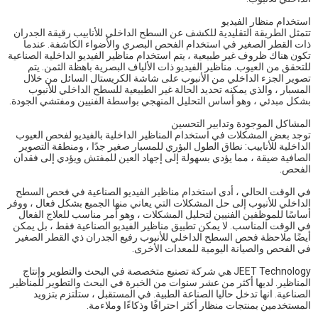
استخدام منظار الفيديو
تتمثل الطريقة التقليدية للكشف عن السطح الداخلي للأنابيب رقيقة الجدران
ذات القطر الصغير في استخدام الفحص البصري والأضواء الكاشفة. عندما
تكون هناك ظروف غير طبيعية ، يتم استخدام مناظير الفيديو الداخلية الصناعية
للتحقق من العيوب. مناظير الفيديو ذات الألياف البصرية باهظة الثمن. يتم
تصوير الجزء الداخلي من الأنبوب على شاشة الكريستال السائل من خلال
المسبار ، والذي يمكنه تحديد الحالة غير الطبيعية للسطح الداخلي للأنبوب
بشكل مبدئي ، وهو أساس التحليل المنهجي بواسطة الفنيين ومفتشي الجودة.
المشاكل الموجودة وتدابير التحسين
توجد بعض المشكلات في استخدام المناظير الداخلية بالفيديو لفحص العيوب
الداخلية للأنابيب: نطاق الطول البؤري للمسبار صغير جدًا ، ومنطقة التصوير
الصافية ضيقة ، مما يؤدي بسهولة إلى إجهاد العين للمفتش ويؤدي إلى فقدان
الفحص.
في الوقت الحالي ، أدى استخدام مناظير الفيديو الصناعية في فحص السطح
الداخلي للأنبوب إلى حل المشكلات التي يعاني منها الجميع بشكل فعال ، ووفر
أساسًا للموظفين الفنيين لتحليل المشكلات ، وهو أمر مناسب للعلاج الفعال
في الوقت المناسب. لا يمكن تطبيق مناظير الفيديو الصناعية فقط ، بل يمكن
أيضًا ملاحظة فحص السطح الداخلي للأنبوب رفيع الجدران ذي القطر الصغير
في الفحص والصيانة اليومية للمعدات الأخرى.
JEET Technology هي شركة تصنيع متخصصة في البحث والتطوير وإنتاج
المناظير. لديها أكثر من عشر سنوات من الخبرة في البحث والتطوير للمناظير
الصناعية. انها تدخل حاليا الصناعة الطبية. في المستقبل ، ستلتزم بتزويد
المستخدمين بمنتجات منظار أكثر احترافًا وذكاءًا وملاءمة.