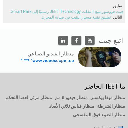
سابق
جيت هووسورمينغ | انتقلت JEET Technology رسميًا إلى Smart Park.
التالي
تطبيق تقنية مسبار الثقب في صيانة المحرك
اتبع جيت
منظار الفيديو الصناعي
"www.videoscope.top"
ما JEET الحاضر
منظار ميغا بيكسلز
منظار فيديو 6 مم
منظار مرئي لعصا التحكم
منظار الشرطة
منظار قياس ثلاثي الأبعاد
منظار الضوء فوق البنفسجي
عرض المزيد