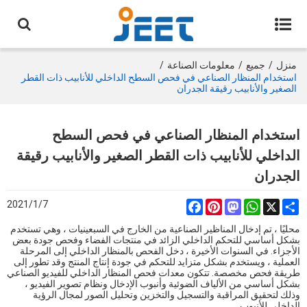
منزل
/
جميع
/
معلومات الصناعة
/
استخدام المنظار الصناعي في فحص السطح الداخلي للأنابيب ذات القطر
الصغير والأنابيب رقيقة الجدران
استخدام المنظار الصناعي في فحص السطح
الداخلي للأنابيب ذات القطر الصغير والأنابيب رقيقة
الجدران
2021/1/7
Facebook
Pinterest
Mastodon
WhatsApp
Share
X
محليًا ، تم إدخال المناظير الصناعية من الخارج في السبعينيات ، وهي تستخدم
بشكل أساسي للتحكم الداخلي الزائد في منتجات الفضاء وفحص جودة بعض
الأجزاء. في السنوات الأخيرة ، دخل الفحص بالمنظار الداخلي إلى المرحلة
العملية ، ويستخدم بشكل متزايد للتحكم في جودة إنتاج المنتج وقد تطور إلى
طريقة فحص مخصصة. تتكون معدات فحص المنظار الداخلي للفيديو الصناعي
بشكل أساسي من الألياف الضوئية وأنبوب الإدخال ونظام تصوير الفيديو ،
وذلك لتحقيق المراقبة والتسجيل والتخزين وتحليل الصور لمجال الرؤية
الداخلي للأنبوب.