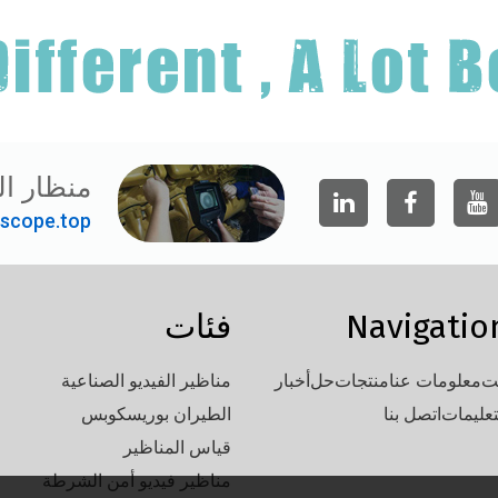
منظار ال
scope.top"
Navigatio
فئات
ت
معلومات عنا
منتجات
حل
أخبار
مناظير الفيديو الصناعية
تعليمات
اتصل بنا
الطيران بوريسكوبس
قياس المناظير
مناظير فيديو أمن الشرطة