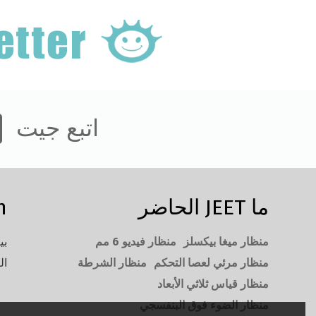
اتبع جيت
ما JEET الحاضر
n
منظار ميغا بيكسلز
منظار فيديو 6 مم
بي
منظار مرئي لعصا التحكم
منظار الشرطة
ال
منظار قياس ثلاثي الأبعاد
منظار الضوء فوق البنفسجي