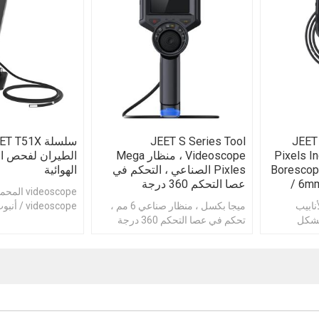
JEET S Series Tool
JEET
Pixels I
Videoscope ، منظار Mega
الطيران لفحص ا
طريقة مفصلية Borescope
Pixles الصناعي ، التحكم في
الهوائية
/ 6m
عصا التحكم 360 درجة
ideoscope
نابيب
ميجا بكسل ، منظار صناعي 6 مم ،
videoscope
بشكل
تحكم في عصا التحكم 360 درجة
جودة صورة عالية الد
مفصلية دقيقة