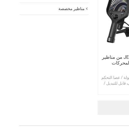
مناظير مخصصة
سلسلة JEET T51X من مناظير
لمحركات
v المحمولة / عصا التحكم
 / أنبوب قابل للتبديل /
قة /