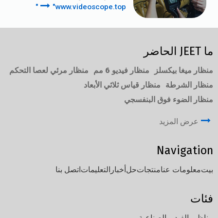
"www.videoscope.top"
ما JEET الحاضر
منظار ميغا بيكسلز
منظار فيديو 6 مم
منظار مرئي لعصا التحكم
منظار الشرطة
منظار قياس ثلاثي الأبعاد
منظار الضوء فوق البنفسجي
عرض المزيد
Navigation
بيت
معلومات عنا
منتجات
حل
أخبار
التعليمات
اتصل بنا
فئات
مناظير الفيديو الصناعية