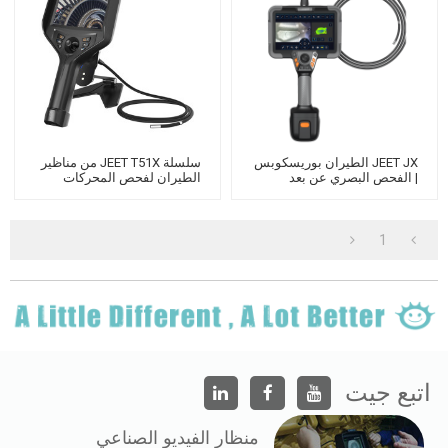
JEET JX الطيران بوريسكوبس
سلسلة JEET T51X من مناظير
| الفحص البصري عن بعد
الطيران لفحص المحركات
Borescope
الهوائية
1
اتبع جيت
منظار الفيديو الصناعي