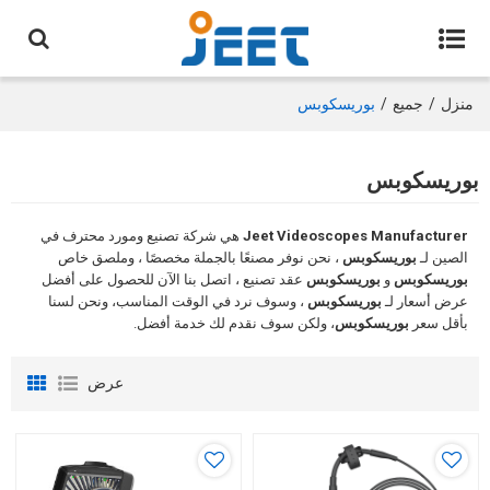
منزل
/
جميع
/
بوريسكوبس
بوريسكوبس
Jeet Videoscopes Manufacturer
هي شركة تصنيع ومورد محترف في
الصين لـ
بوريسكوبس
، نحن نوفر مصنعًا بالجملة مخصصًا ، وملصق خاص
بوريسكوبس
و
بوريسكوبس
عقد تصنيع ، اتصل بنا الآن للحصول على أفضل
عرض أسعار لـ
بوريسكوبس
، وسوف نرد في الوقت المناسب، ونحن لسنا
بأقل سعر
بوريسكوبس
، ولكن سوف نقدم لك خدمة أفضل.
عرض