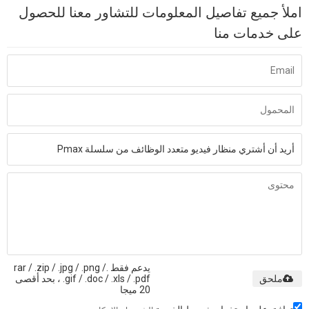
املأ جميع تفاصيل المعلومات للتشاور معنا للحصول
على خدمات منا
يدعم فقط .rar / .zip / .jpg / .png /
ملحق
.gif / .doc / .xls / .pdf ، بحد أقصى
20 ميجا