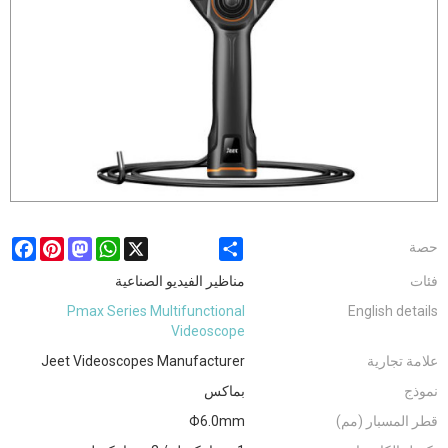
ebook
Pinterest
Mastodon
WhatsApp
X
Share
حصة
فئات
مناظير الفيديو الصناعية
Pmax Series Multifunctional
English details
Videoscope
علامة تجارية
Jeet Videoscopes Manufacturer
نموذج
بماكس
قطر المسبار (مم)
Φ6.0mm