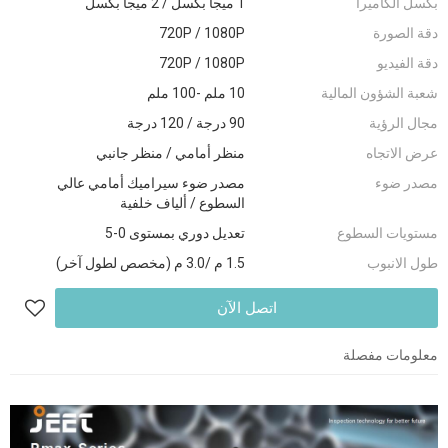
بكسل الكاميرا
1 ميجا بكسل / 2 ميجا بكسل
دقة الصورة
720P / 1080P
دقة الفيديو
720P / 1080P
شعبة الشؤون المالية
10 ملم -100 ملم
مجال الرؤية
90 درجة / 120 درجة
عرض الاتجاه
منظر أمامي / منظر جانبي
مصدر ضوء
مصدر ضوء سيراميك أمامي عالي
السطوع / ألياف خلفية
مستويات السطوع
تعديل دوري بمستوى 0-5
طول الانبوب
1.5 م /3.0 م (مخصص لطول آخر)
اتصل الآن
معلومات مفصلة