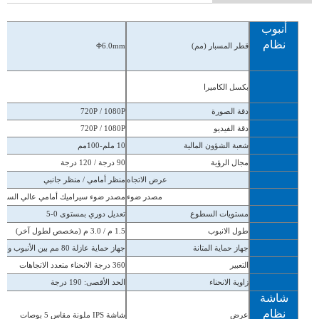
أنبوب
نظام
قطر المسبار (مم)
Φ6.0mm
بكسل الكاميرا
دقة الصورة
720P / 1080P
دقة الفيديو
720P / 1080P
شعبة الشؤون المالية
10 ملم-100
مم
مجال الرؤية
0 درجة / 120 درجة
9
عرض الاتجاه
منظر أمامي / منظر جانبي
مصدر ضوء
مصدر ضوء سيراميك أمامي عالي السطوع
مستويات السطوع
تعديل دوري بمستوى 0-5
طول الانبوب
1.5 م / 3.0 م (مخصص لطول آخر)
جهاز حماية المتانة
جهاز حماية عازلة 80 مم بين الأنبوب والمقبض
التعبير
360 درجة الانحناء متعدد الاتجاهات
زاوية الانحناء
الحد الأقصى: 190 درجة
شاشة
نظام
عرض
شاشة IPS ملونة مقاس 5 بوصات