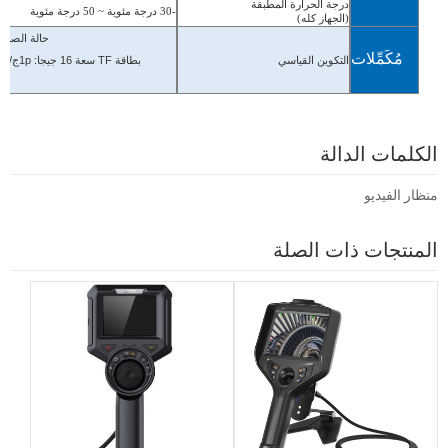
درجة الحرارة المطبقة
-30 درجة مئوية ~ 50 درجة مئوية
(الجهاز كله)
حالة الصك: 1 قطعة 
مُكَمِّلات
بطاقة TF سعة 16 جيجا: 1p
ج/
الش
التكوين القياسي
الكلمات الدالة
منظار الفيديو
المنتجات ذات الصلة