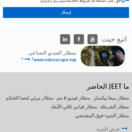
توافق على استخدام شروط الخدمة,
الشروط والاحكام
إرسال
اتبع جيت
منظار الفيديو الصناعي
"www.videoscope.top"
ما JEET الحاضر
منظار ميغا بيكسلز
منظار فيديو 6 مم
منظار مرئي لعصا التحكم
منظار الشرطة
منظار قياس ثلاثي الأبعاد
منظار الضوء فوق البنفسجي
عرض المزيد