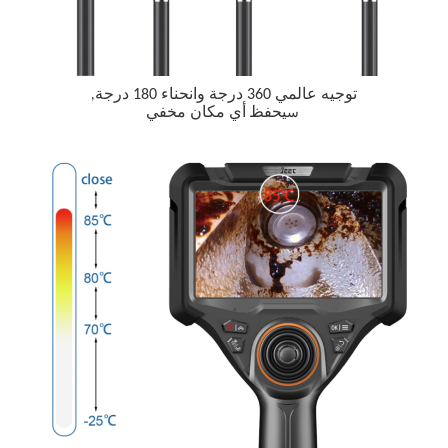
توجيه عالمي 360 درجة وانحناء 180 درجة
,
يحفظ
أي مكان مخفي
س