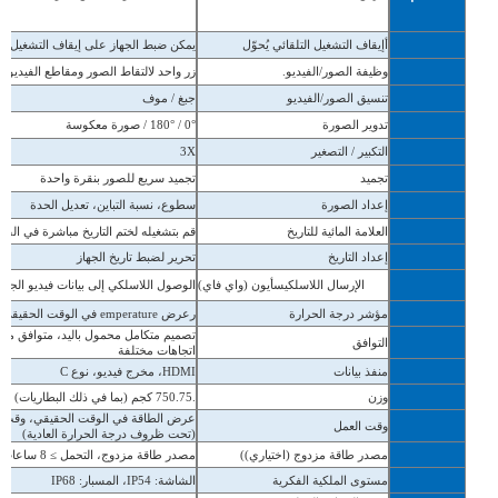
أ
إيقاف التشغيل التلقائي
يُحوّل
يمكن ضبط الجهاز على إيقاف التشغيل تلقائيًا بعد 3 أو 5 
وظيفة الصور/الفيديو.
زر واحد لالتقاط الصور ومقاطع الفيديو 
تنسيق الصور/الفيديو
جبغ / موف
تدوير الصورة
0° / 180° / صورة معكوسة
التكبير / التصغير
3X
تجميد
تجميد سريع للصور بنقرة واحدة
إعداد الصورة
سطوع،
نسبة التباين،
تعديل الحدة
العلامة المائية للتاريخ
قم بتشغيله لختم التاريخ مباشرة في الصو
إعداد التاريخ
تحرير لضبط تاريخ الجهاز
الإرسال اللاسلكي
س
أيون (واي فاي)
الوصول اللاسلكي إلى بيانات فيديو الجه
مؤشر درجة الحرارة
ر
عرض emperature في الوقت الحقيقي، والتنبيه لدرجة الحرارة العالية
تصميم متكامل محمول باليد، متوافق مع ا
التوافق
اتجاهات مختلفة
منفذ بيانات
HDMI، مخرج فيديو، نوع C
وزن
.750.75 كجم (بما في ذلك البطاريات)
عرض الطاقة في الوقت الحقيقي، وقت العمل 
وقت العمل
(تحت ظروف درجة الحرارة العادية)
مصدر طاقة مزدوج (اختياري))
مصدر طاقة مزدوج، التحمل ≥ 8 ساعات
مستوى الملكية الفكرية
الشاشة: IP54، المسبار: IP68