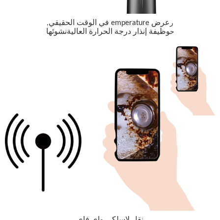
عرض emperature في الوقت الحقيقي
ر
,
وظيفة إنذار درجة الحرارة العالية
نشوئها
ح
نقل لاسلكي واي فاي