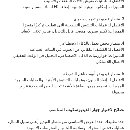
الأفضل لـ: عمليات تفتيش الآلات المعقدة والأنابيب.
المميزات: إمكانية الرؤية الجانبية، إضاءة LED، مادة مسبار متينة.
3. منظار فيديو ذو تقريب بصري
الأفضل لـ: عمليات التفتيش التفصيلية التي تتطلب تركيزًا متغيرًا.
المميزات: تكبير بصري، مفصل قابل للتعديل، قياس ثلاثي الأبعاد.
4. منظار فحص يعمل بالذكاء الاصطناعي
الأفضل لـ: الكشف التلقائي عن العيوب في البيئات الصناعية.
المميزات: خوارزميات الذكاء الاصطناعي، التحليل في الوقت الحقيقي،
الاتصال اللاسلكي.
5. منظار فيديو ذو أنبوب ناعم للشرطة
الأفضل لـ: إنفاذ القانون، وعمليات التفتيش الأمنية، والعمليات السرية.
المميزات: تصميم مرن، إضاءة بالأشعة تحت الحمراء، وحدة عرض
محمولة.
نصائح لاختيار جهاز الفيديوسكوب المناسب
حدد تطبيقك: حدد الغرض الأساسي من منظار الفيديو (على سبيل المثال،
عمليات فحص المحرك، وسلامة اللحام، والفحوصات الأمنية).