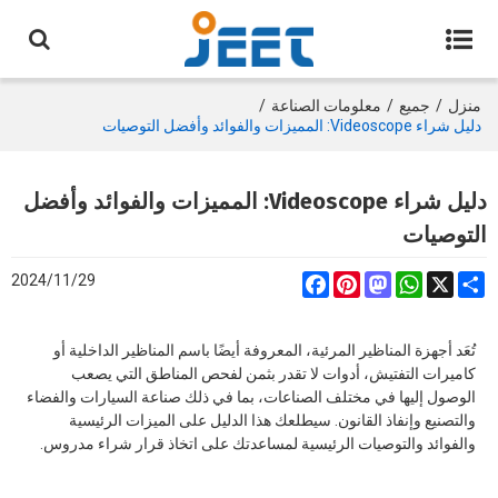
منزل
/
جميع
/
معلومات الصناعة
/
دليل شراء Videoscope: المميزات والفوائد وأفضل التوصيات
دليل شراء Videoscope: المميزات والفوائد وأفضل
التوصيات
2024/11/29
Facebook
Pinterest
Mastodon
WhatsApp
Share
X
تُعَد أجهزة المناظير المرئية، المعروفة أيضًا باسم المناظير الداخلية أو
كاميرات التفتيش، أدوات لا تقدر بثمن لفحص المناطق التي يصعب
الوصول إليها في مختلف الصناعات، بما في ذلك صناعة السيارات والفضاء
والتصنيع وإنفاذ القانون. سيطلعك هذا الدليل على الميزات الرئيسية
والفوائد والتوصيات الرئيسية لمساعدتك على اتخاذ قرار شراء مدروس.