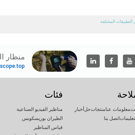
 التطبيقات المختلفة
منظار ال
scope.top"
لاحة
فئات
ت
معلومات عنا
منتجات
حل
أخبار
مناظير الفيديو الصناعية
تعليمات
اتصل بنا
الطيران بوريسكوبس
قياس المناظير