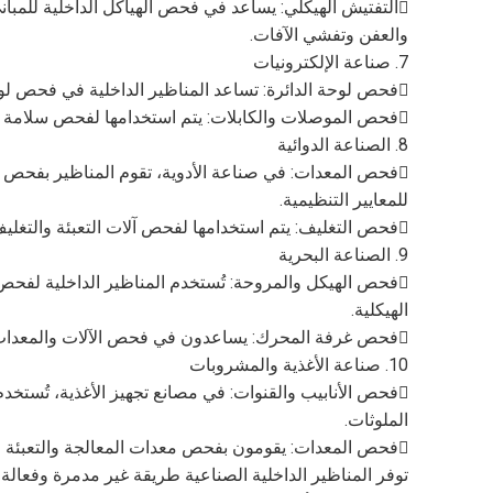
التفتيش الهيكلي: يساعد في فحص الهياكل الداخلية للمبا
والعفن وتفشي الآفات.
7. صناعة الإلكترونيات
فحص لوحة الدائرة: تساعد المناظير الداخلية في فحص لوحات الدائرة، وتحديد عيوب التصنيع وضمان التجميع الصحيح.
فحص الموصلات والكابلات: يتم استخدامها لفحص سلامة الموصلات والكابلات، مما يضمن الأداء الموثوق به وتحديد أي مشكلات محتملة.
8. الصناعة الدوائية
فحص المعدات: في صناعة الأدوية، تقوم المناظير بفحص ا
للمعايير التنظيمية.
فحص التغليف: يتم استخدامها لفحص آلات التعبئة والتغليف، وضمان الأداء السليم وتحديد أي مشاكل قد تؤثر على جودة المنتج.
9. الصناعة البحرية
فحص الهيكل والمروحة: تُستخدم المناظير الداخلية لفحص 
الهيكلية.
فحص غرفة المحرك: يساعدون في فحص الآلات والمعدات في غرف المحركات، والتأكد من أنها في حالة جيدة وتعمل بكفاءة.
10. صناعة الأغذية والمشروبات
فحص الأنابيب والقنوات: في مصانع تجهيز الأغذية، تُستخ
الملوثات.
فحص المعدات: يقومون بفحص معدات المعالجة والتعبئة للتأكد من أنها نظيفة وتعمل بشكل صحيح.
توفر المناظير الداخلية الصناعية طريقة غير مدمرة وفعال