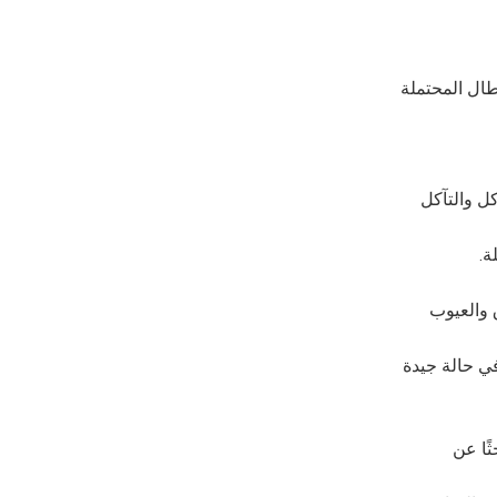
عطال المحتملة
كل والتآكل
 والعيوب
في حالة جيدة
H): تُستخدم المناظير الداخلية لفحص أنظمة التدفئة والتهوية وتكييف الهواء (HVAC) بحثًا عن