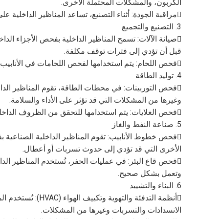
الكربون، والمشكلات المحتملة الأخرى.
مراقبة الجودة: أثناء التصنيع، تساعد المناظير الداخلية على ضمان تجميع الأجزاء بشكل صحيح وخلوها من العيوب.
3. التصنيع والتجميع
صيانة الآلات: تسمح المناظير الداخلية بفحص الأجزاء الدا
قبل أن تؤدي إلى فترات توقف مكلفة.
فحص اللحام: يتم استخدامها لفحص اللحامات في الأنابيب والهياكل الأخرى، مما يضمن جودة اللحامات وسلامتها.
4. توليد الطاقة
فحص التوربينات: في محطات الطاقة، تقوم المناظير الداخل
وغيرها من المشكلات التي قد تؤثر على الأداء والسلامة.
فحص الغلايات: يتم استخدامها للتحقق من الظروف الداخلية للغلايات، وتحديد تراكم الحجم، والتآكل، وغيرها من المشاكل المحتملة.
5. صناعة النفط والغاز
فحص خطوط الأنابيب: تقوم المناظير الداخلية الصناعية
الأخرى التي قد تؤدي إلى حدوث تسربات أو أعطال.
فحص قاع البئر: في عمليات الحفر، تُستخدم المناظير الدا
وتعمل بشكل صحيح.
6. البناء والتشييد
الانسدادات والتسربات وغيرها من المشكلات.