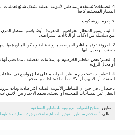
4 التطبيقات: تُستخدم المناظير الأنبوبية الصلبة بشكل شائع لعمليات ا
المسار المستقيم كافياً.
خرطوم بوريسكوب:
1.البناء: يتميز المنظار الخراطيم ، المعروف أيضًا باسم المنظار المر
من سلسلة من الألياف أو الكابلات المترابطة.
2 المرونة: توفر مناظير الخراطيم مرونة عالية ويمكن المناورة بها
يصعب الوصول إليها.
3.التعبير: بعض مناظير الخرطوم لها إمكانيات مفصلية ، مما يعني أنها 
أو مجال الرؤية.
4- التطبيقات: تستخدم مناظير الخراطيم على نطاق واسع في صناعات م
المعقدة أو الأنابيب أو الآلات ذات الانحناءات والمنحنيات.
باختصار ، في حين أن المناظير الأنبوبية الصلبة أكثر صلابة وذات مرون
التنقل عبر المساحات المنحنية أو الضيقة. يعتمد الاختيار بين الاثنين 
سابق
نصائح للصيانة الروتينية للمناظير الصناعية
التالي
تُستخدم مناظير الفيديو الصناعية لفحص جودة تنظيف خطوط ا