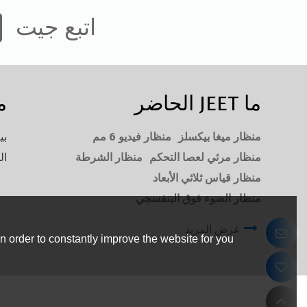
اتبع جيت
ما JEET الحاضر
م
منظار ميغا بيكسلز
منظار فيديو 6 مم
بي
منظار مرئي لعصا التحكم
منظار الشرطة
ال
منظار قياس ثلاثي الأبعاد
منظار الضوء فوق البنفسجي
عرض المزيد
 order to constantly improve the website for you.