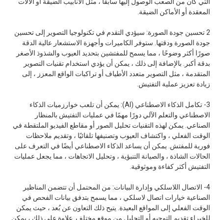
التي كان من الصعب الوصول إليها سابقًا ، مثل الأنابيب الضيقة أو الآلات
المعقدة أو الأماكن الضيقة.
2 تحسين جودة الصورة: سيؤدي التقدم في تكنولوجيا التصوير إلى تحسين
جودة الصورة ودقتها. ستوفر الكاميرات وأجهزة الاستشعار عالية الدقة
صورًا أكثر وضوحًا ، مما يسمح للمفتشين بتحديد العيوب والشذوذ الأصغر
بدقة أكبر. بالإضافة إلى ذلك ، يمكن أن يؤدي استخدام تقنيات التصوير
المتقدمة ، مثل التصوير متعدد الأطياف أو تراكبات الواقع المعزز ، إلى
زيادة تعزيز عملية التفتيش.
3- تكامل الذكاء الاصطناعي (AI): يمكن أن تلعب خوارزميات الذكاء
الاصطناعي والتعلم الآلي دورًا مهمًا في عمليات التفتيش بالمنظار
الصناعي. يمكن لهذه التقنيات تحليل الصور أو مقاطع الفيديو الملتقطة في
الوقت الفعلي ، واكتشاف العيوب وتصنيفها تلقائيًا ، وتقديم ملاحظات
فورية للمفتش. يمكن أن يساعد الذكاء الاصطناعي أيضًا في التعرف على
الحالات الشاذة ، والصيانة التنبؤية ، وتحليل الاتجاهات ، مما يجعل عمليات
التفتيش أكثر كفاءة وموثوقية.
4- الاتصال اللاسلكي وإدارة البيانات: من المحتمل أن تتضمن المناظير
الصناعية خيارات اتصال لاسلكي ، مما يسمح بتدفق بيانات الفحص في
الوقت الفعلي إلى المواقع البعيدة. يتيح ذلك التعاون عن بُعد ، حيث يمكن
للخبراء تقديم التوجيه أو التحليل من موقع مختلف. علاوة على ذلك ، يمكن