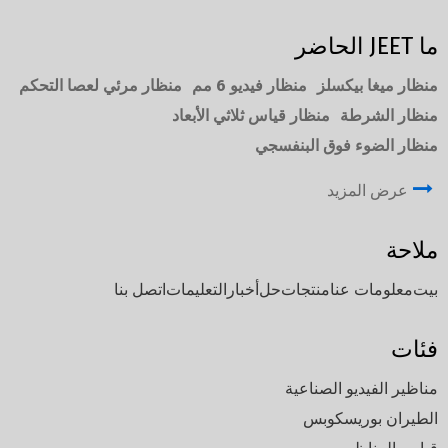
ما JEET الحاضر
منظار ميغا بيكسلز
منظار فيديو 6 مم
منظار مرئي لعصا التحكم
منظار الشرطة
منظار قياس ثلاثي الأبعاد
منظار الضوء فوق البنفسجي
عرض المزيد
ملاحة
بيت
معلومات عنا
منتجات
حل
أخبار
التعليمات
اتصل بنا
فئات
مناظير الفيديو الصناعية
الطيران بوريسكوبس