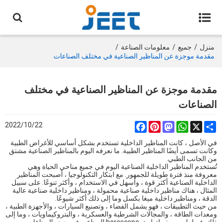
منزل
/
جميع
/
معلومات الصناعة
/
مقدمة موجزة عن المناظير الصناعية في مختلف الصناعات
مقدمة موجزة عن المناظير الصناعية في مختلف
الصناعات
2022/10/22
Facebook
Pinterest
Mastodon
WhatsApp
Share
X
في الأصل ، كانت المناظير الداخلية تستخدم بشكل أساسي للأغراض الطبية
وكانت تسمى أيضًا المناظير الطبية. ما نعرفه اليوم بالمناظير الصناعية مشتق
من الجانب الطبي.
تُستخدم المناظير الداخلية الصناعية اليوم في جميع مناحي الحياة وهي
معروفة منذ فترة طويلة للجمهور. مع ابتكار التكنولوجيا ، أصبحت المناظير
الداخلية الصناعية أكثر قوة ، وأسهل في الاستخدام ، وأكثر تنوعًا. على سبيل
المثال ، هناك مناظير داخلية صناعية محمولة ، ومناظير داخلية صناعية عالية
الدقة ، ومناظير داخلية ميغا بكسل وما إلى ذلك أكثر شيوعًا.
من حيث التطبيقات ، فهو يشمل الفضاء ، وتصنيع السيارات ، والأجهزة الطبية ،
ومعدات الطاقة ، والمجالات الشرطية والعسكرية ، والبتروكيماويات ، وما إلى