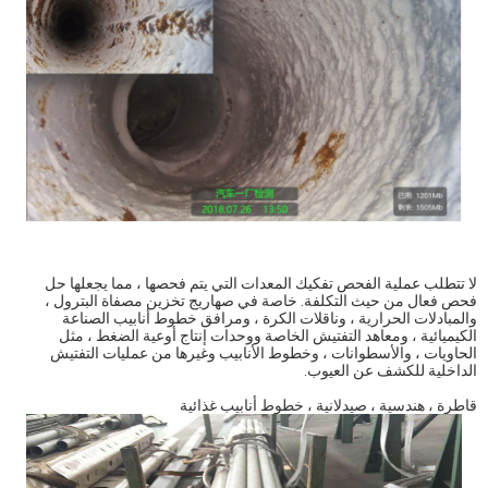
لا تتطلب عملية الفحص تفكيك المعدات التي يتم فحصها ، مما يجعلها حل
فحص فعال من حيث التكلفة. خاصة في صهاريج تخزين مصفاة البترول ،
والمبادلات الحرارية ، وناقلات الكرة ، ومرافق خطوط أنابيب الصناعة
الكيميائية ، ومعاهد التفتيش الخاصة ووحدات إنتاج أوعية الضغط ، مثل
الحاويات ، والأسطوانات ، وخطوط الأنابيب وغيرها من عمليات التفتيش
الداخلية للكشف عن العيوب.
قاطرة ، هندسية ، صيدلانية ، خطوط أنابيب غذائية