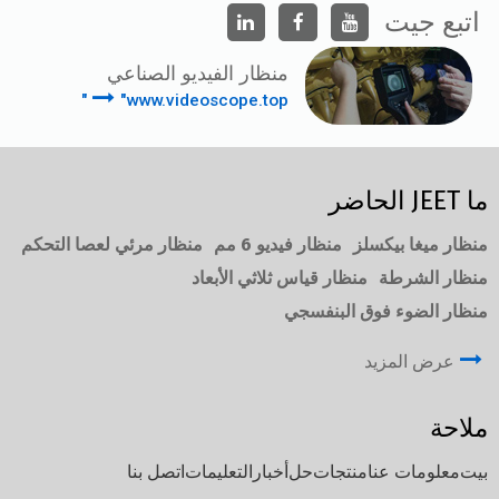
اتبع جيت
منظار الفيديو الصناعي
"www.videoscope.top"
ما JEET الحاضر
منظار ميغا بيكسلز
منظار فيديو 6 مم
منظار مرئي لعصا التحكم
منظار الشرطة
منظار قياس ثلاثي الأبعاد
منظار الضوء فوق البنفسجي
عرض المزيد
ملاحة
بيت
معلومات عنا
منتجات
حل
أخبار
التعليمات
اتصل بنا