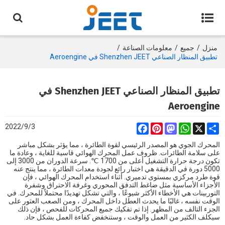
منزل
/
جميع
/
معلومات الصناعة
/
تطبيق المنظار الصناعي Shenzhen JEET في Aeroengine
تطبيق المنظار الصناعي Shenzhen JEET في
Aeroengine
2022/9/3
Facebook
Pinterest
Mastodon
WhatsApp
Share
X
المحرك الجوي هو المصدر الرئيسي لقوة الطائرة ، مما يؤثر بشكل مباشر
على سلامة الطائرات. ظروف عمل المحرك الهوائي قاسية للغاية ، وعادة ما
تكون درجة حرارة التشغيل أعلى من 1700 ℃. سرعة الدوران من 3000 إلى
5000 دورة في الدقيقة هي اختبار رائع لجودة معدات الطائرة ، مما ينتج عنه
قوة طرد مركزي بمستوى تدميري. أثناء استخدام المحرك الهوائي ، فإن
الأجزاء الأساسية مثل ضاغط التدفق المحوري وغرفة الاحتراق وشفرة
التوربينات هي الأخطاء الأكثر شيوعًا ، والتي تشكل تهديدًا محتملاً للمحرك. في
الوقت نفسه ، غالبًا ما يحدث العطل داخل المحرك ، ومن الصعب العثور على
الجزء التالف من المظهر. إذا تم تفكيك جميع المحركات للفحص ، فإن ذلك
سيكلف الكثير من العمل والوقت ، وستنخفض كفاءة العمل بشكل حاد.