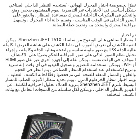
نظرًا لخصوصية اختبار المحرك الهوائي ، يُستخدم التنظير الداخلي الصناعي
بشكل أساسي في الاختبارات غير التدميرية. يقوم المفتشون بفحص ومنع
والتحكم في المكونات الداخلية للمحرك بمساعدة المنظار ، والعثور على
الضرر الداخلي في الوقت المناسب ، وتقييم حالة أداء المحرك ، وتسهيل
مراقبة المحرك واستخدامه وتحديد خطة الصيانة.
تم اختيار
المنظار الصناعي عالي الوضوح من سلسلة Shenzhen JEET T51X
. يمكن
لتقنية الكشف أن تعرض العيوب في نقاط الكشف على شاشة العرض الكاملة
عالية الدقة IPS مع صور ملونة سلسة وواضحة وعالية الدقة وكاملة ، وإجراء
تحليل نظام الصور الذكي على صور المراقبة للحكم بصريًا على الاكتشاف
الموقف. في الوقت نفسه ، يمكن نقله إلى أجهزة أخرى عبر نقل صور HDMI
أو WiFi ، ويمكن استخدامه للتصوير وتسجيل الفيديو في أي وقت. إنه سريع
ومريح للاستخدام. عند استخدام المنظار الصناعي ، يتم النظر في الحجم
والطول والمسار المعقد للفتحة التي تم فحصها وفقًا لحالة الكشف الفعلية ،
ويتم اختيار منظار الخرطوم المرن ، ويتم تحديد منظار الأنبوب الصلب للمسار
البسيط. تلتزم Shenzhen JEET بتزويد العملاء بحلول احترافية للكشف عن
الفيديو بالتنظير الداخلي ، ويمكن لكل سلسلة من المنتجات التعامل مع بيئات
الكشف المختلفة.