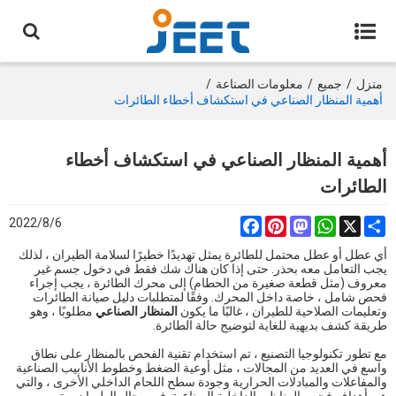
منزل
/
جميع
/
معلومات الصناعة
/
أهمية المنظار الصناعي في استكشاف أخطاء الطائرات
أهمية المنظار الصناعي في استكشاف أخطاء
الطائرات
2022/8/6
Facebook
Pinterest
Mastodon
WhatsApp
Share
X
أي عطل أو عطل محتمل للطائرة يمثل تهديدًا خطيرًا لسلامة الطيران ، لذلك
يجب التعامل معه بحذر. حتى إذا كان هناك شك فقط في دخول جسم غير
معروف (مثل قطعة صغيرة من الحطام) إلى محرك الطائرة ، يجب إجراء
فحص شامل ، خاصة داخل المحرك. وفقًا لمتطلبات دليل صيانة الطائرات
وتعليمات الصلاحية للطيران ، غالبًا ما يكون
المنظار الصناعي
مطلوبًا ، وهو
طريقة كشف بديهية للغاية لتوضيح حالة الطائرة.
مع تطور تكنولوجيا التصنيع ، تم استخدام تقنية الفحص بالمنظار على نطاق
واسع في العديد من المجالات ، مثل أوعية الضغط وخطوط الأنابيب الصناعية
والمفاعلات والمبادلات الحرارية وجودة سطح اللحام الداخلي الأخرى ، والتي