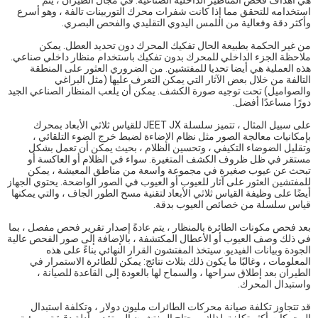
هي أهداف فحص المناظير الداخلية الصناعية. في مجال الطيران ، يتم
استخدامه للتحقق مما إذا كانت شفرات محرك التوربينات تالفة ، وهو أسرع
وأكثر دقة وفعالية من اللمس اليدوي التقليدي والفحص البصري.
من غير الحكمة بطبيعة الحال تفكيك المحرك دون تحديد العطل. يمكن
ملاحظة الجزء الداخلي للمحرك بدون تفكيك باستخدام منظار داخلي صناعي.
هذه العملية هي أيضا تحديا للمفتشين. من الضروري العثور على المنطقة
التالفة من خلال بعض الآثار التي يمكن التعرف عليها (مثل البراغي
والصواميل) تحت توجيه صورة الكشف. يمكن أن يلعب المنظار الصناعي الجيد
دورًا مساعدًا أفضل.
على سبيل المثال ، تتميز
سلسلة JEET JX للقياس ثلاثي الأبعاد بمحرك
بإمكانيات معالجة الصور مثل نظام الإضاءة لضبط خرج الضوء التلقائي ،
وتقليل الضوضاء التكيفي ، وتحسين الظلام ، بحيث يمكن أن تعمل بشكل
مستقر في ظل ظروف الكشف المتغيرة. سواء في الظلام أو العاكسة أو
تبحث عن عيوب صغيرة في مجموعة واسعة من مناطق المعيشة ، يمكن
للمفتشين العثور على آثار للعيوب أو العيوب في الصور الواضحة. يحتوي الجهاز
أيضًا على وظيفة القياس ثلاثي الأبعاد لتقنية مسح الطور الجاف ، والتي يمكنها
قياس سلسلة من خصائص العيوب بدقة.
بعد فحص مكونات الطائرة بالمنظار ، يتم عادةً إصدار تقرير فحص مفصل ، بما
في ذلك وصف العيوب أو الأعطال المكتشفة ، بالإضافة إلى صور الفحص عالية
الجودة وبيانات الفيديو. سيتخذ المفتشون القرار النهائي بناءً على هذه
المعلومات ، وغالبًا ما يكون ذلك بثلاث نتائج: يمكن للطائرة الاستمرار في
الطيران بعد إطلاق سراحها ، والسماح لها بالعودة إلى القاعدة للصيانة ،
واستبدال المحرك.
قد تتجاوز تكلفة صيانة محركات الطائرات مليون دولار ، وتكلفة استبدال