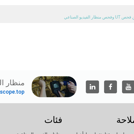
منظار ال
scope.top"
لاحة
فئات