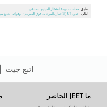
سابق
معلمات مهمة لمنظار الفيديو الصناعي.
التالي
حدود UT (الاختبار بالموجات فوق الصوتية) ، وفوائد الجمع بين فحص UT وفحص منظار الفيديو الصناعي
اتبع جيت
ما JEET الحاضر
م