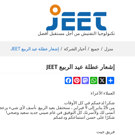
تكنولوجيا التفتيش من أجل مستقبل أفضل
منزل
/
جميع
/
أخبار الشركة
/
إشعار عطلة عيد الربيع JEET
إشعار عطلة عيد الربيع JEET
Facebook
Pinterest
Mastodon
WhatsApp
Share
X
العملاء الأعزاء:
شكرا لدعمكم في كل الأوقات.
من 26 يناير إلى 9 فبراير ، سنحتفل بعيد الربيع. نأسف لأي شيء يزعجك ولا تتردد في الاتصال بنا إذا كان لديك أي شيء عاجل.
أتمنى لك ولأسرتك كل التوفيق في عام صيني جديد سعيد وصحي!
شكرًا على حسن استماعكم ودعمكم
فريق جيت