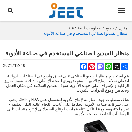
منزل
/
جميع
/
معلومات الصناعة
/
منظار الفيديو الصناعي المستخدم في صناعة الأدوية
منظار الفيديو الصناعي المستخدم في صناعة الأدوية
2021/12/10
Facebook
Pinterest
Mastodon
WhatsApp
Share
X
يتم استخدام منظار الفيديو الصناعي على نطاق واسع في الصناعات الدوائية
لضمان سلامة إنتاج الأدوية ، وهو ضروري لصحة الإنسان ، لذلك سنقوم بتعزيز
الرقابة والإشراف على جودة الأدوية. سوف نضمن السلامة في مكان العمل
ونحد من وقوع الحوادث الكبرى.
هناك متطلبات جودة صارمة لإنتاج الأدوية للحصول على FDA و GMP. يجب
على شركات صناعة الأدوية الحفاظ على أنابيب اللحام عالية النقاء نظيفة -
غير ملوثة ومقاومة للتآكل أثناء عمليات الإنتاج الصيدلاني لإنتاج منتجات تلبي
المتطلبات الخاصة لصناعة الأدوية.