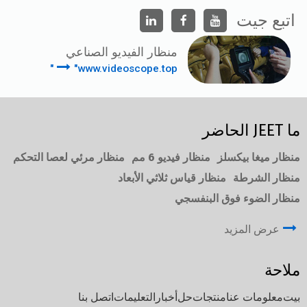
اتبع جيت
منظار الفيديو الصناعي
"www.videoscope.top"
ما JEET الحاضر
منظار ميغا بيكسلز
منظار فيديو 6 مم
منظار مرئي لعصا التحكم
منظار الشرطة
منظار قياس ثلاثي الأبعاد
منظار الضوء فوق البنفسجي
عرض المزيد
ملاحة
بيت
معلومات عنا
منتجات
حل
أخبار
التعليمات
اتصل بنا