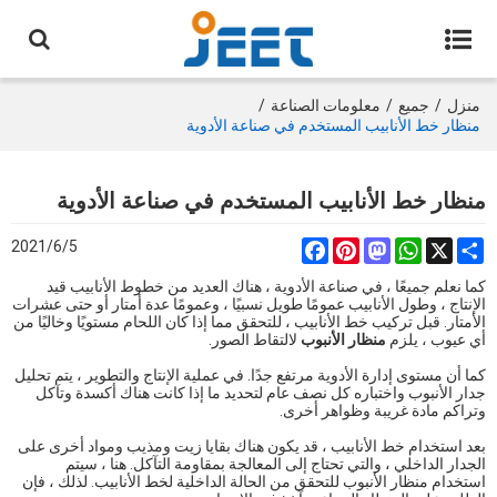
منزل
/
جميع
/
معلومات الصناعة
/
منظار خط الأنابيب المستخدم في صناعة الأدوية
منظار خط الأنابيب المستخدم في صناعة الأدوية
2021/6/5
Facebook
Pinterest
Mastodon
WhatsApp
Share
X
كما نعلم جميعًا ، في صناعة الأدوية ، هناك العديد من خطوط الأنابيب قيد
الإنتاج ، وطول الأنابيب عمومًا طويل نسبيًا ، وعمومًا عدة أمتار أو حتى عشرات
الأمتار. قبل تركيب خط الأنابيب ، للتحقق مما إذا كان اللحام مستويًا وخاليًا من
أي عيوب ، يلزم
منظار الأنبوب
لالتقاط الصور.
كما أن مستوى إدارة الأدوية مرتفع جدًا. في عملية الإنتاج والتطوير ، يتم تحليل
جدار الأنبوب واختباره كل نصف عام لتحديد ما إذا كانت هناك أكسدة وتآكل
وتراكم مادة غريبة وظواهر أخرى.
بعد استخدام خط الأنابيب ، قد يكون هناك بقايا زيت ومذيب ومواد أخرى على
الجدار الداخلي ، والتي تحتاج إلى المعالجة بمقاومة التآكل. هنا ، سيتم
استخدام منظار الأنبوب للتحقق من الحالة الداخلية لخط الأنابيب. لذلك ، فإن