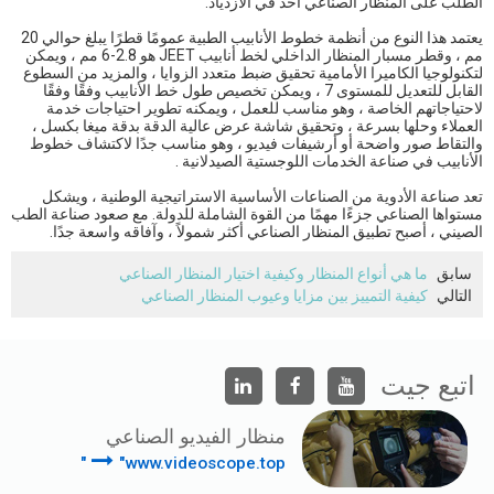
الطلب على المنظار الصناعي آخذ في الازدياد.
يعتمد هذا النوع من أنظمة خطوط الأنابيب الطبية عمومًا قطرًا يبلغ حوالي 20
مم ، وقطر مسبار المنظار الداخلي لخط أنابيب
JEET
هو 2.8-6 مم ، ويمكن
لتكنولوجيا الكاميرا الأمامية تحقيق ضبط متعدد الزوايا ، والمزيد من السطوع
القابل للتعديل للمستوى 7 ، ويمكن تخصيص طول خط الأنابيب وفقًا وفقًا
لاحتياجاتهم الخاصة ، وهو مناسب للعمل ، ويمكنه تطوير احتياجات خدمة
العملاء وحلها بسرعة ، وتحقيق شاشة عرض عالية الدقة بدقة ميغا بكسل ،
والتقاط صور واضحة أو أرشيفات فيديو ، وهو مناسب جدًا لاكتشاف خطوط
الأنابيب في صناعة الخدمات اللوجستية الصيدلانية .
تعد صناعة الأدوية من الصناعات الأساسية الاستراتيجية الوطنية ، ويشكل
مستواها الصناعي جزءًا مهمًا من القوة الشاملة للدولة. مع صعود صناعة الطب
الصيني ، أصبح تطبيق المنظار الصناعي أكثر شمولاً ، وآفاقه واسعة جدًا.
سابق
ما هي أنواع المنظار وكيفية اختيار المنظار الصناعي
التالي
كيفية التمييز بين مزايا وعيوب المنظار الصناعي
اتبع جيت
منظار الفيديو الصناعي
"www.videoscope.top"