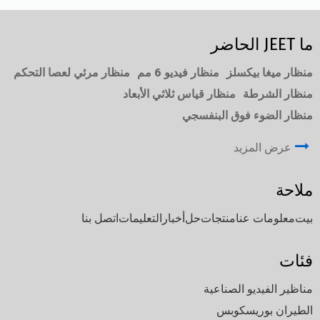
ما JEET الحاضر
منظار ميغا بيكسلز
منظار فيديو 6 مم
منظار مرئي لعصا التحكم
منظار الشرطة
منظار قياس ثلاثي الأبعاد
منظار الضوء فوق البنفسجي
عرض المزيد
ملاحة
بيت
معلومات عنا
منتجات
حل
أخبار
التعليمات
اتصل بنا
فئات
مناظير الفيديو الصناعية
الطيران بوريسكوبس