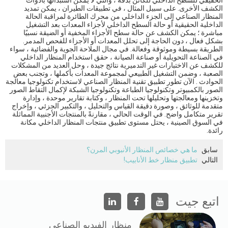
الحقيقي للسطح الداخلي للكائن بدقة ، والتي لا يمكن استبدالها بأدوات
الكشف الأخرى. على سبيل المثال ، في تطبيقات الطيران ، يمكن تمديد
المنظار الصناعي إلى الجزء الداخلي من محرك الطائرة لمراقبة الحالة
الداخلية الحقيقية أو حالة السطح الداخلي لأجزاء المعدات بعد التشغيل
مباشرة ؛ يمكن الكشف عن حالة سطح الأجزاء المخفية أو الضيقة نسبيًا
بشكل فعال ، دون الحاجة إلى تحلل المعدات أو الأجزاء للفحص المدمر.
الطريقة بسيطة وموثوقة وفعالة. في مجال الملاحة الجوية والفضائية ، سواء
في الصناعة التحويلية أو صناعة الصيانة ، حقق استخدام المنظار الداخلي
للكشف عن الاختبارات غير التدميرية نتائج جيدة ، وحل العديد من المشكلات
الصعبة ، وضمن التشغيل الطبيعي لمجموعة المعدات بأكملها ، وتجنب بعض
الحوادث . الآن تطور تطبيق تقنية المنظار الصناعي لاستخدام تكنولوجيا معالجة
الصور بالكمبيوتر وتكنولوجيا الطباعة وتكنولوجيا الشبكة لإكمال التقاط الصور
وتخزينها ومعالجتها وتحليلها تحت المنظار ، وكتابة تقارير موحدة ، وإدارة
متقدمة للوثائق ، وصورة دقيقة القياس والتحليل ، والتكبير الجزئي ، وإخراج
تقرير متكامل واضح. في الوقت الحالي ، مقارنةً بالمنتجات الأجنبية المماثلة
في السوق الصينية ، يحتل مستوى تطبيق منتجات المنظار الداخلي مكانة
رائدة.
سابق
ما هي خصائص المنظار الأنبوبي المرن؟
التالي
تطبيق منظار خط الأنابيب!
اتبع جيت
منظار الفيديو الصناعي