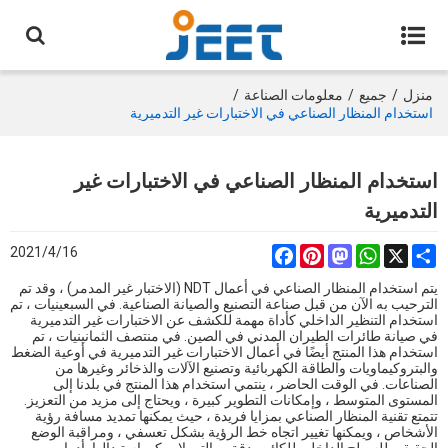
منزل
/
جميع
/
معلومات الصناعة
/
استخدام المنظار الصناعي في الاختبارات غير التدميرية
استخدام المنظار الصناعي في الاختبارات غير
التدميرية
2021/4/16
Facebook
Pinterest
Mastodon
WhatsApp
Share
X
يتم استخدام المنظار الصناعي في أعمال NDT (الاختبار غير المدمر) ، وقد تم
الترحيب به الآن من قبل صناعة التصنيع والصيانة الصناعية. في السبعينيات ، تم
استخدام التنظير الداخلي كأداة مهمة للكشف عن الاختبارات غير التدميرية
في صيانة طائرات الطيران المدني في الصين. في منتصف الثمانينيات ، تم
استخدام هذا المنتج أيضًا في أعمال الاختبارات غير التدميرية في أوعية الضغط
والبتروكيماويات والطاقة الكهربائية وتصنيع الآلات والذخائر وغيرها من
الصناعات. في الوقت الحاضر ، ينتمي استخدام هذا المنتج في بلدنا إلى
المستوى المتوسط ، وإمكانات التطوير كبيرة ، ويحتاج إلى مزيد من التعزيز.
تتمتع تقنية المنظار الصناعي بمزايا فريدة ، حيث يمكنها تمديد مسافة رؤية
الأشخاص ، ويمكنها تغيير اتجاه خط الرؤية بشكل تعسفي ، ومراقبة الوضع