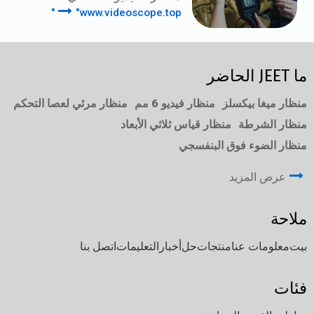
"www.videoscope.top"
ما JEET الحاضر
منظار ميغا بيكسلز
منظار فيديو 6 مم
منظار مرئي لعصا التحكم
منظار الشرطة
منظار قياس ثلاثي الأبعاد
منظار الضوء فوق البنفسجي
عرض المزيد
ملاحة
بيت
معلومات عنا
منتجات
حل
أخبار
التعليمات
اتصل بنا
فئات