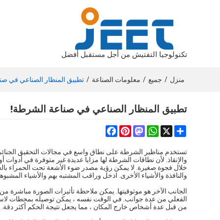
تكنولوجيا التفتيش من أجل مستقبل أفضل
منزل
/
جميع
/
معلومات الصناعة
/
تطبيق المنظار الصناعي في صن
تطبيق المنظار الصناعي في صناعة الشرطة!
Facebook
Pinterest
Mastodon
WhatsApp
Share
X
تستخدم مناظير الشرطة على نطاق واسع في مجالات التحقيق الجنائي ،
والإنقاذ. لأن نطاقات الشرطة لها مزايا عديدة غير متوفرة في أدوات أ
خلال فجوة صغيرة. لا يمكن رؤية مصدر ضوء الأشعة تحت الحمراء بالع
والنافذة والأشياء الأخرى. ادخل وراقب المشتبه بهم والأشياء المشبوهة
الجانب الآخر هو موثوقيتها. يمكن ملاحظة تأثيرات الصورة مباشرة م
من قبل عدة أشخاص خارج المكان ، مما يجعل نتيجة الحكم أكثر دقة.