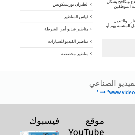
ردع وتكافح بشكل
الطيران بوريسكوبس
مة الموظفين
قياس المناظير
ره وإنتاجه بشكل مستقل بواسطة JEET Technology يمكنه تحقيق توجيه مرن بزاوية 360 درجة ، ومراقبة مسافة 10 أمتار ، والتبديل
ل المشتبه بهم أو
مناظير فيديو أمن الشرطة
مناظير الفيديو للسيارات
مناظير مخصصة
فيديو الصناعي
"www.video
موقع
فيسبوك
YouTube