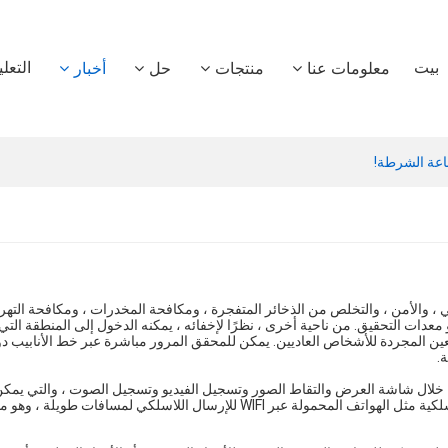
بيت
التعل
معلومات عنا
منتجات
حل
أخبار
اعة الشرطة!
 والأمن ، والتخلص من الذخائر المتفجرة ، ومكافحة المخدرات ، ومكافحة التهر
و معدات التحقيق. من ناحية أخرى ، نظرًا لإخفائه ، يمكنه الدخول إلى المنطقة ال
ين المجردة للأشخاص العاديين. يمكن للمحقق المرور مباشرة عبر خط الأنابيب دو
.
ن خلال شاشة العرض والتقاط الصور وتسجيل الفيديو وتسجيل الصوت ، والتي يمكن
الفعلي من عدة جوانب. في الوقت نفسه ، يمكن توصيله بمحطات لاسلكية مثل الهواتف المحمولة عبر WIFI للإرسال اللا