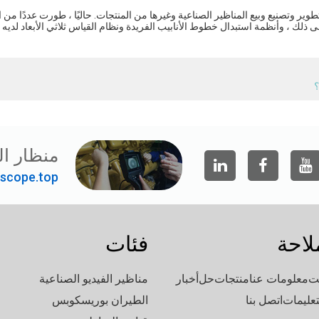
ير وتصنيع وبيع المناظير الصناعية وغيرها من المنتجات. حاليًا ، طورت عددًا من
 الرائدة في الصناعة ، مثل سلسلة TS ، وسلسلة S ، وما إلى ذلك ، وأنظمة استبدال خطوط الأنابيب الفريدة ونظام القياس ثلاثي ال
؟
منظار ال
scope.top"
لاحة
فئات
ت
معلومات عنا
منتجات
حل
أخبار
مناظير الفيديو الصناعية
تعليمات
اتصل بنا
الطيران بوريسكوبس