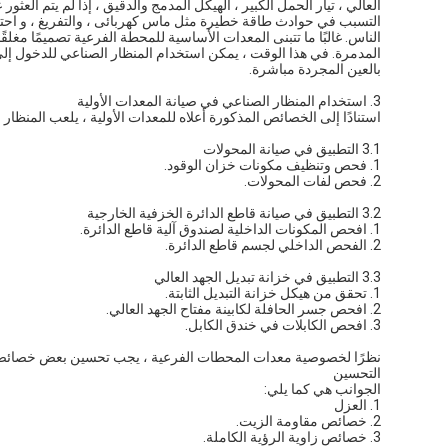
العالي ، تيار الحمل الكبير ، الهيكل المدمج والدقيق ، إذا لم يتم ا
التسبب في حوادث طاقة خطيرة مثل ماس كهربائى ، والتفريغ ، و احتراق
الناس. غالبًا ما تتبنى المعدات الأساسية للمحطة الفرعية تصميمًا مغلق
المدمرة. في هذا الوقت ، يمكن استخدام المنظار الصناعي للدخول إلى 
بالعين المجردة مباشرة.
3. استخدام المنظار الصناعي في صيانة المعدات الأولية
استنادًا إلى الخصائص المذكورة أعلاه للمعدات الأولية ، يلعب المنظار
3.1 التطبيق في صيانة المحولات
1. فحص وتنظيف مكونات خزان الوقود.
2. فحص لفات المحولات.
3.2 التطبيق في صيانة قاطع الدائرة الخزفية الخارجية
1. افحص المكونات الداخلية لصندوق آلية قاطع الدائرة.
2. الفحص الداخلي لجسم قاطع الدائرة.
3.3 التطبيق في خزانة تبديل الجهد العالي
1. تحقق من هيكل خزانة التبديل الثابتة.
2. افحص جسر الحافلة لكابينة مفتاح الجهد العالي.
3. افحص الكابلات في خندق الكابل.
نظرًا لخصوصية معدات المحطات الفرعية ، يجب تحسين بعض خصائص الم
التحسين
الجوانب هي كما يلي:
1. العزل
2. خصائص مقاومة الزيت.
3. خصائص زاوية الرؤية الكاملة.