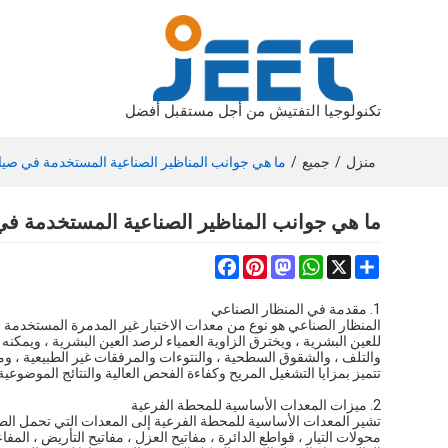
تكنولوجيا التفتيش من أجل مستقبل أفضل
منزل
/
جميع
/
ما هي جوانب المناظير الصناعية المستخدمة في صيا
ما هي جوانب المناظير الصناعية المستخدمة في
Facebook
Pinterest
Mastodon
WhatsApp
Share
X
1. مقدمة في المنظار الصناعي
المنظار الصناعي
هو نوع من معدات الاختبار غير المدمرة المستخدمة 
للعين البشرية ، ويخترق الزاوية العمياء لرصد العين البشرية ، ويمك
والتلف ، والشقوق السطحية ، والنتوءات والمرفقات غير الطبيعية ، وم
تتميز بمزايا التشغيل المريح وكفاءة الفحص العالية والنتائج الموضوعية
2. ميزات المعدات الأساسية للمحطة الفرعية
تشير المعدات الأساسية للمحطة الفرعية إلى المعدات التي تحمل الطا
محولات التيار ، قواطع الدائرة ، مفاتيح العزل ، مفاتيح التأريض ، المف