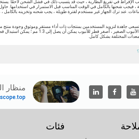
 تجنب الإفراط في تفريغ البطارية ، حيث قد يتسبب ذلك في فشل الشحن لاحقًا. يست
كافية ، فيجب شحنها بالكامل في الوقت المناسب قبل الاستمرار في استخدامها. حاو
اء الشحن. بشكل عام ، يستغرق شحن بطارية واحدة بالكامل 3-4 ساعات. عند ترك الجهاز غير مستخدم لفترة طويلة ، يجب شحنه وتخزينه با
 ، وتسعى جاهدة لتزويد المستخدمين بمنتجات ذات أداء مستقر وموثوق وجودة منتج م
الحاضر ، المزايا الرئيسية للمناظير الداخلية الصناعية JEET هي: قطر الأنبوب الصغير ، أصغر قطر
المعدات المختلفة بشكل كامل.
؟
منظار ال
scope.top"
لاحة
فئات