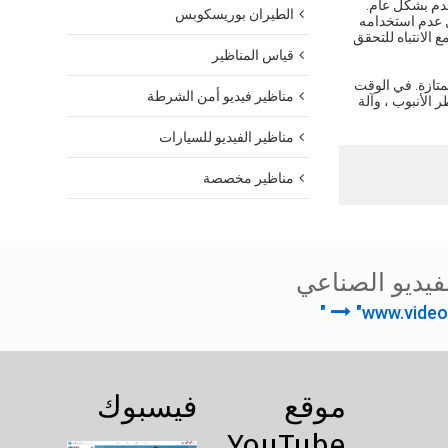
خدم بشكل عام.
الطيران بوريسكوبس
ل عدم استخدامه
لكامل ، مع الانتباه للتحقق
قياس المناظير
متازة. في الوقت
مناظير فيديو أمن الشرطة
 للأنبوب يمكن أن يصل إلى 1.3 مم ؛ يمكن استبدال قطر الأنبوب ، وآلة
مناظير الفيديو للسيارات
مناظير مخصصة
فيديو الصناعي
"www.video
موقع
فيسبوك
YouTube