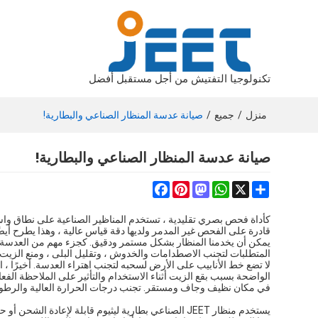
تكنولوجيا التفتيش من أجل مستقبل أفضل
منزل
/
جميع
/
صيانة عدسة المنظار الصناعي والبطارية!
صيانة عدسة المنظار الصناعي والبطارية!
Facebook
Pinterest
Mastodon
WhatsApp
Share
X
كأداة فحص بصري تقليدية ، تستخدم
المناظير الصناعية
على نطاق واسع 
قادرة على الفحص غير المدمر ولديها دقة قياس عالية ، وهذا يطرح أيض
يمكن أن يخدمنا المنظار بشكل مستمر ودقيق. كجزء مهم من العدسة ا
المتطلبات لتجنب الاصطدامات والخدوش ، وتقليل البلى ، ومنع الزيت 
لا تضع خط الأنابيب على الأرض لسحبه لتجنب اهتراء العدسة. أخيرًا ،
الواضحة بسبب بقع الزيت أثناء الاستخدام والتأثير على الملاحظة الف
في مكان نظيف وجاف ومستقر. تجنب درجات الحرارة العالية والرطوبة ال
يستخدم منظار JEET الصناعي بطارية ليثيوم قابلة لإعادة 