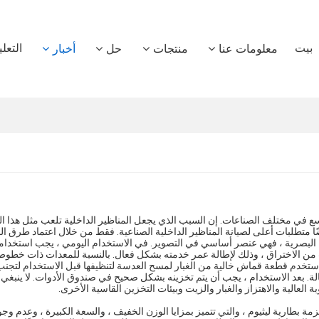
بيت
التعل
معلومات عنا
منتجات
حل
أخبار
في مختلف الصناعات. إن السبب الذي يجعل المناظير الداخلية تلعب مثل هذا الدو
ًا متطلبات أعلى لصيانة المناظير الداخلية الصناعية. فقط من خلال اعتماد طرق ا
لبصرية ، فهي عنصر أساسي في التصوير. في الاستخدام اليومي ، يجب استخدامه 
من الاختراق ، وذلك لإطالة عمر خدمته بشكل فعال. بالنسبة للمعدات ذات خطوط ا
 استخدم قطعة قماش خالية من الغبار لمسح العدسة لتنظيفها قبل الاستخدام لتجنب
عالة. بعد الاستخدام ، يجب أن يتم تخزينه بشكل صحيح في صندوق الأدوات. لا ينبغ
عالية والاهتزاز والغبار والزيت وبيئات التخزين القاسية الأخرى.
الشحن أو حزمة بطارية ليثيوم ، والتي تتميز بمزايا الوزن الخفيف ، والسعة الكبيرة ، وعدم وجو