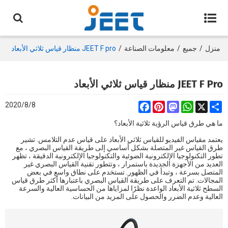
منزل
/
جميع
/
معلومات الصناعة
/
JEET F pro منظار قياس ثلاثي الأبعاد
JEET F Pro منظار قياس ثلاثي الأبعاد
2020/8/8
Facebook
Pinterest
Mastodon
WhatsApp
Share
X
ما هي طرق قياس الرؤية ثلاثية الأبعاد؟
يعتمد مقياس الفيديو للقياس ثلاثي الأبعاد على قياس عدم التلامس. تشير
طرق القياس غير المتصلة بشكل أساسي إلى طريقة القياس البصري ، مع
تطور التكنولوجيا الإلكترونية الضوئية والتكنولوجيا الإلكترونية الدقيقة ، تظهر
العديد من الأجهزة الجديدة باستمرار ، وتتطور تقنية القياس البصري غير
المتصل بسرعة ، وتبدأ في الظهور. تستخدم على نطاق واسع في بعض
المجالات. تم التعرف على طريقة القياس البصري باعتبارها أكثر طرق قياس
السطح ثلاثية الأبعاد الواعدة نظرًا لمزاياها من الحساسية العالية والسرعة
العالية وعدم الضرر والحصول على المزيد من البيانات.