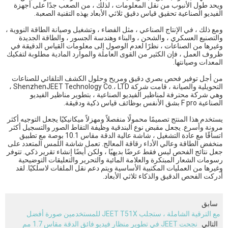
ويحد طول الأنبوب من نقل المعلومات ، لذلك ، من الصعب جدًا على أجهزة
الفيديو الصناعية تحقيق قياس دقيق ثلاثي الأبعاد بهذه التقنية الصعبة.
ومع ذلك ، في الإنتاج الصناعي ، مثل الفضاء ، وتشغيل وصيانة الطاقة النووية ،
والتصنيع العسكري ، والشحن ، والبناء وهندسة الجسور ، والطاقة الجديدة
وغيرها من الصناعات ، نظرًا لعدم الوصول إلى معلومات القياس الدقيقة في
ظروف العمل ، فإن الكثير من القوى العاملة والموارد المادية مطلوبة لتفكيك
المعدات وصيانتها.
من أجل توفير فحص بصري دقيق ومريح وحلول الكشف التلقائي للصناعات
التحويلية والصيانة ، قامت شركة ShenzhenJEET Technology Co.، LTD ،
وهي شركة محترفة لمناظير الفيديو الصناعية ، بتطوير مناظير الفيديو
الصناعية F pro بشق الأنفس بوظائف قياس ذكية ودقيقة.
يستخدم هذا المنتج تصميمًا محمولًا منفصلاً ومهزلاً ميكانيكيًا يجعل التوجيه أكثر
مرونة وأسرع. يجعل مقبض نوع البندقية وظيفة التقاط الصور والتسجيل أكثر
اتساقًا مع عادة التشغيل ، شاشة عالية الدقة مقاس 10.1 بوصة مع تطبيق
منخفض الطاقة وعالي الأداء رقاقة المعالج. تعمل شاشة اللمس المتعدد على
جعل نتائج الفحص ليس فقط عرضًا بديهيًا ، ولكن أيضًا إنشاء تقرير ذكي. تتوفر
رسومات الشعار المبتكرة والعلامة المائية والتحرير والتعليقات التوضيحية
وغيرها من العمليات المكتبية الأساسية ويتم دعم نقل الملفات لاسلكيًا. لقد
أدركت الفحص الدقيق والذكاء ثلاثي الأبعاد.
سابق
مع الترقية الشاملة ، ستجلب JEET T51X للمستخدمين صورة أفضل
التالي
نجحت JEET في تطوير منظار فيديو فائق الدقة مقاس 1.7 مم