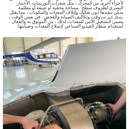
لأجزاء أخرى من
المحرك ،
مثل شفرات التوربينات.
الاختبار
البصري
لظروف سطح
مساحة
مخفية أو ضيقة
أو
مظلمة
يمكن
تنفيذها دون
تفكيك وإتلاف المعدات والمكونات
، مما
يقلل
وقت وتكاليف
الصيانة
والفحص
. في نفس الوقت ،
بشكل كبير من
يضمن
التشغيل الآمن للمعدات.
لذلك ، من الموثوق به والفعال
استخدام منظار الفيديو الصناعي لإصلاح المعدات وصيانتها.