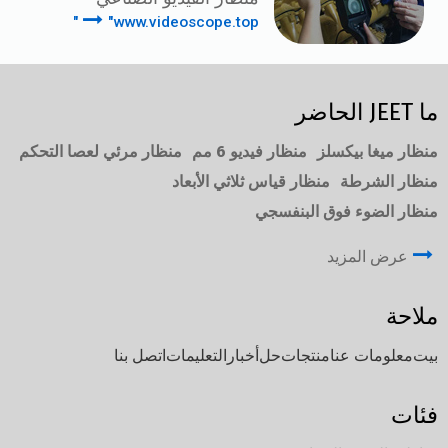
"www.videoscope.top"
ما JEET الحاضر
منظار ميغا بيكسلز
منظار فيديو 6 مم
منظار مرئي لعصا التحكم
منظار الشرطة
منظار قياس ثلاثي الأبعاد
منظار الضوء فوق البنفسجي
عرض المزيد
ملاحة
بيت
معلومات عنا
منتجات
حل
أخبار
التعليمات
اتصل بنا
فئات