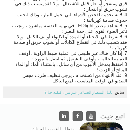
قوي ومتفجر أو بغاز قابل للاشتعال ، وإلا فقد يتسبب ذلك في
نشوب حريق أو انفجار ؛
4. لا تستخدمه لفحص الأشياء التي تحمل التيار ، وذلك لتجنب
حدوث صدمة كهربائية ؛
5. لا تشاهد مصدر LEDlight في نهاية العدسة مباشرة ، وتجنب
تأثير الضوء القوي على حدة البصر ؛
6. لا تفرط في الانحناء أو التمدد أو الالتواء أو لف الكابل ، وإلا
فقد يتسبب ذلك في انقطاع الكابلات أو نشوب حريق أو صدمة
كهربائية ؛
7. إذا كان هناك غير طبيعي في عملية ضبط الزاوية ، أوقف
العملية الحالية ، وأوقف التشغيل. ثم اتصل بالمورد ؛
8.احتفظ بمدخل الأنبوب من أي سائل ، باستثناء الماء أو الماء
المالح أو الزيت ؛
9. عند الانتهاء من الاستخدام ، يرجى تنظيف طرف مجس
الفيديو في الوقت المناسب ، لمنع التآكل.
سابق
دليل المنظار الصناعي غير مرن كيفية حل؟
اتبع جيت
منظار الفيديو الصناعي